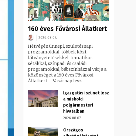
160 éves Fővárosi Állatkert
2026.08.07.
Hétvégén ünnepi, születésnapi
programokkal, többek közt
látványetetésekkel, tematikus
sétákkal, színpadi és családi
programokkal, bábszínházzal várja a
közönséget a 160 éves Fővárosi
Állatkert. Vasárnap lesz...
Igazgatási szünet lesz
a miskolci
polgármesteri
hivatalban
2026.08.07.
Országos