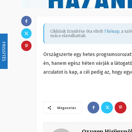
Cikkünk frissítése óta eltelt
7 hónap
, a sz
mára elavulhattak.
FRISSÍTÉS
Országszerte egy hetes programsorozatta
én, hanem egész héten várják a látogató
arculatot is kap, a cél pedig az, hogy 
Megosztás
Oxygen Hirügynö