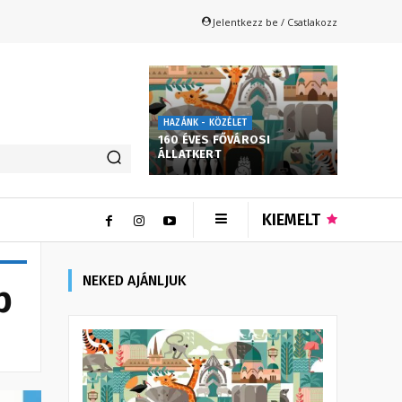
Jelentkezz be / Csatlakozz
HAZÁNK - KÖZÉLET
160 ÉVES FŐVÁROSI
ÁLLATKERT
KIEMELT
NEKED AJÁNLJUK
p