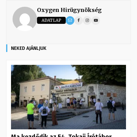
Oxygen Hirügynökség
ADATLAP
NEKED AJÁNLJUK
Ma kezdődik az 54. Tokaji Írótábor