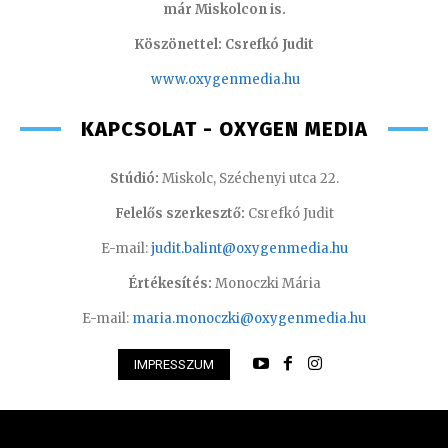
már Miskolcon is.
Köszönettel: Csrefkó Judit
www.oxyge
nmedia.hu
KAPCSOLAT - OXYGEN MEDIA
Stúdió:
Miskolc, Széchenyi utca 22.
Felelős szerkesztő:
Csrefkó Judit
E-mail:
judit.balint@oxygenmedia.hu
Értékesítés:
Monoczki Mária
E-mail:
maria.monoczki@oxygenmedia.hu
IMPRESSZUM