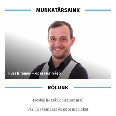
MUNKATÁRSAINK
Huszti Tamás – operatőr, vágó
G
RÓLUNK
Fordulj hozzánk bizalommal!
Várjuk a témákat és információkat