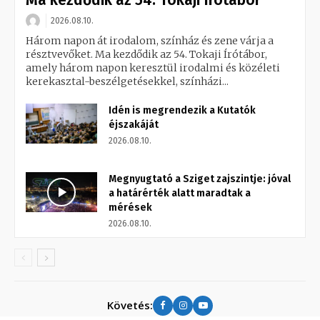
2026.08.10.
Három napon át irodalom, színház és zene várja a
résztvevőket. Ma kezdődik az 54. Tokaji Írótábor,
amely három napon keresztül irodalmi és közéleti
kerekasztal-beszélgetésekkel, színházi...
Idén is megrendezik a Kutatók
éjszakáját
2026.08.10.
Megnyugtató a Sziget zajszintje: jóval
a határérték alatt maradtak a
mérések
2026.08.10.
Követés: