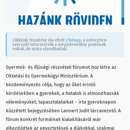
Cikkünk frissítése óta eltelt
2 hónap
, a szövegben
szereplő információk a megjelenéskor pontosak
voltak, de mára elavulhattak.
Gyermek- és ifjúsági részvételi fórumot hoz létre az
Oktatási és Gyermekügyi Minisztérium. A
kezdeményezés célja, hogy az őket érintő
kérdésekben a gyerekek, a fiatalok is elmondhassák
véleményüket, tapasztalataikat – írta gyereknapon
közzétett bejegyzésében Lannert Judit tárcavezető. A
fórum konkrét formáinak kialakításáról már
elkezdődtek az egyeztetések a diákokkal, szakmai