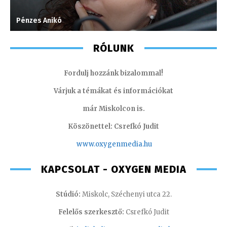
Pénzes Anikó
F
RÓLUNK
Fordulj hozzánk bizalommal!
Várjuk a témákat és információkat
már Miskolcon is.
Köszönettel: Csrefkó Judit
www.oxyge
nmedia.hu
KAPCSOLAT - OXYGEN MEDIA
Stúdió:
Miskolc, Széchenyi utca 22.
Felelős szerkesztő:
Csrefkó Judit