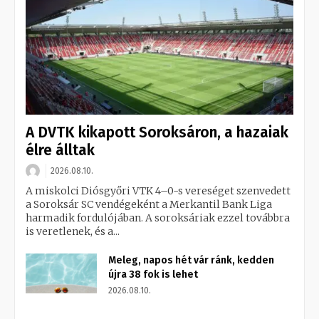
A DVTK kikapott Soroksáron, a hazaiak
élre álltak
2026.08.10.
A miskolci Diósgyőri VTK 4–0-s vereséget szenvedett
a Soroksár SC vendégeként a Merkantil Bank Liga
harmadik fordulójában. A soroksáriak ezzel továbbra
is veretlenek, és a...
Meleg, napos hét vár ránk, kedden
újra 38 fok is lehet
2026.08.10.