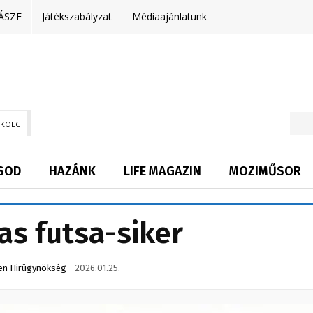
ÁSZF
Játékszabályzat
Médiaajánlatunk
SKOLC
SOD
HAZÁNK
LIFE MAGAZIN
MOZIMŰSOR
s futsa-siker
en Hirügynökség
-
2026.01.25.