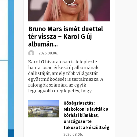
Bruno Mars ismét duettel
tér vissza – Karol G új
albumán...
2026.08.06.
Karol G hivatalosan is leleplezte
hamarosan érkező új albumának
dallistáját, amely több világsztár
együttműködését is tartalmazza. A
rajongók számára az egyik
legnagyobb meglepetés, hogy...
Hőségriasztás:
Miskolcon is javítják a
kórházi klímákat,
országszerte
fokozott a készültség
2026.08.06.