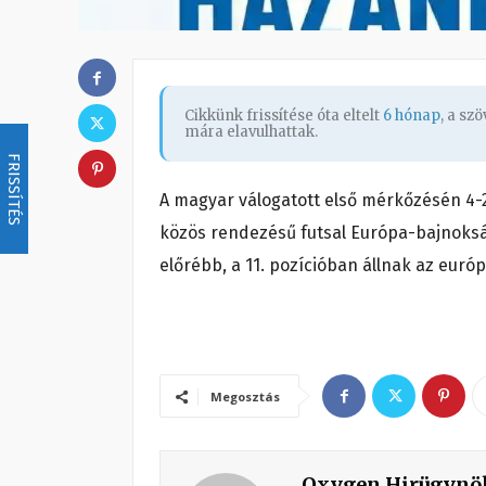
Cikkünk frissítése óta eltelt
6 hónap
, a sz
mára elavulhattak.
FRISSÍTÉS
A magyar válogatott első mérkőzésén 4-2
közös rendezésű futsal Európa-bajnokság
előrébb, a 11. pozícióban állnak az európ
Megosztás
Oxygen Hirügynö