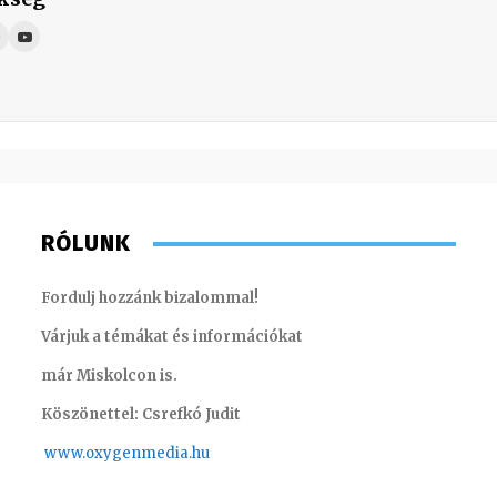
RÓLUNK
Fordulj hozzánk bizalommal!
Várjuk a témákat és információkat
már Miskolcon is.
Köszönettel: Csrefkó Judit
www.oxyge
nmedia.hu