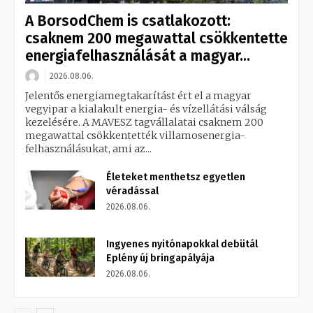
A BorsodChem is csatlakozott:
csaknem 200 megawattal csökkentette
energiafelhasználását a magyar...
2026.08.06.
Jelentős energiamegtakarítást ért el a magyar
vegyipar a kialakult energia- és vízellátási válság
kezelésére. A MAVESZ tagvállalatai csaknem 200
megawattal csökkentették villamosenergia-
felhasználásukat, ami az...
Életeket menthetsz egyetlen
véradással
2026.08.06.
Ingyenes nyitónapokkal debütál
Eplény új bringapályája
2026.08.06.