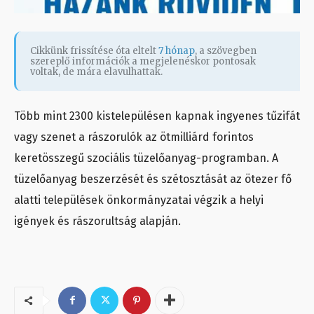
Cikkünk frissítése óta eltelt
7 hónap
, a szövegben
szereplő információk a megjelenéskor pontosak
voltak, de mára elavulhattak.
Több mint 2300 kistelepülésen kapnak ingyenes tűzifát
vagy szenet a rászorulók az ötmilliárd forintos
keretösszegű szociális tüzelőanyag-programban. A
tüzelőanyag beszerzését és szétosztását az ötezer fő
alatti települések önkormányzatai végzik a helyi
igények és rászorultság alapján.