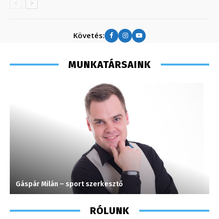
Követés:
MUNKATÁRSAINK
Gáspár Milán – sport szerkesztő
L
RÓLUNK