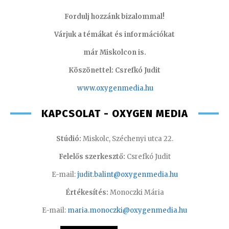
Fordulj hozzánk bizalommal!
Várjuk a témákat és információkat
már Miskolcon is.
Köszönettel: Csrefkó Judit
www.oxyge
nmedia.hu
KAPCSOLAT - OXYGEN MEDIA
Stúdió:
Miskolc, Széchenyi utca 22.
Felelős szerkesztő:
Csrefkó Judit
E-mail:
judit.balint@oxygenmedia.hu
Értékesítés:
Monoczki Mária
E-mail:
maria.monoczki@oxygenmedia.hu