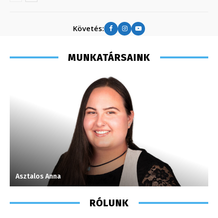
Követés:
MUNKATÁRSAINK
Asztalos Anna
F
RÓLUNK