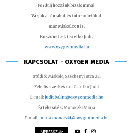
Fordulj hozzánk bizalommal!
Várjuk a témákat és információkat
már Miskolcon is.
Köszönettel: Csrefkó Judit
www.oxyge
nmedia.hu
KAPCSOLAT - OXYGEN MEDIA
Stúdió:
Miskolc, Széchenyi utca 22.
Felelős szerkesztő:
Csrefkó Judit
E-mail:
judit.balint@oxygenmedia.hu
Értékesítés:
Monoczki Mária
E-mail:
maria.monoczki@oxygenmedia.hu
IMPRESSZUM