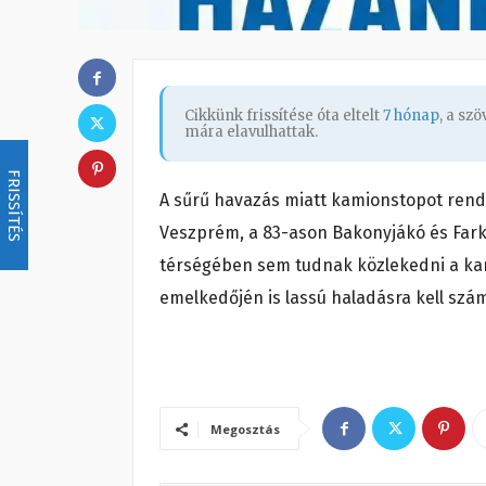
Cikkünk frissítése óta eltelt
7 hónap
, a sz
mára elavulhattak.
FRISSÍTÉS
A sűrű havazás miatt kamionstopot rende
Veszprém, a 83-ason Bakonyjákó és Farka
térségében sem tudnak közlekedni a kam
emelkedőjén is lassú haladásra kell szám
Megosztás