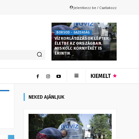
Jelentkezz be / Csatlakozz
BORSOD - GAZDASÁG
VÍZKORLÁTOZÁSOK LÉPTEK
ÉLETBE AZ ORSZÁGBAN,
MISKOLC KÖRNYÉKÉT IS
ÉRINTIK
KIEMELT
NEKED AJÁNLJUK