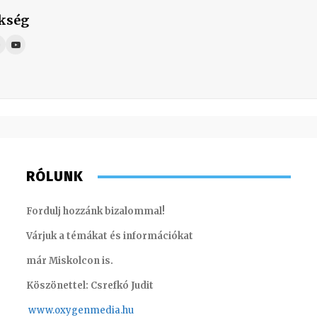
kség
RÓLUNK
Fordulj hozzánk bizalommal!
Várjuk a témákat és információkat
már Miskolcon is.
Köszönettel: Csrefkó Judit
www.oxyge
nmedia.hu