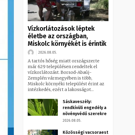
Vízkorlátozások léptek
életbe az országban,
Miskolc környékét is érintik
2026.08.05.
A tartós hőség miatt országszerte
már 629 településen rendeltek el
vízkorlátozást. Borsod-Abaúj-
Zemplén vármegyében is több,
Miskolc környéki települést érint az
intézkedés, ezért a lakosságot...
Sáskaveszély:
rendkívüli engedély a
növényvédő szerekre
2026.08.05.
Közösségi vacsoraest