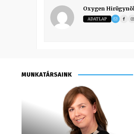
Oxygen Hirügynö
ADATLAP
MUNKATÁRSAINK