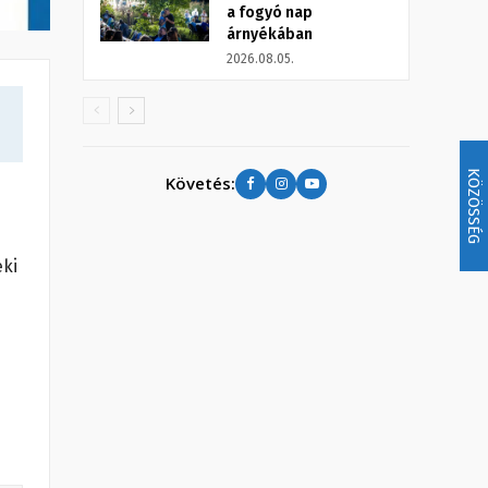
a fogyó nap
árnyékában
2026.08.05.
KÖZÖSSÉG
Követés:
eki