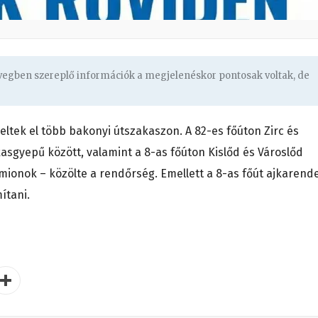
övegben szereplő információk a megjelenéskor pontosak voltak, de
ltek el több bakonyi útszakaszon. A 82-es főúton Zirc és
sgyepű között, valamint a 8-as főúton Kislőd és Városlőd
ionok – közölte a rendőrség. Emellett a 8-as főút ajkarend
ítani.