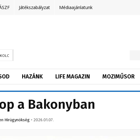
ÁSZF
Játékszabályzat
Médiaajánlatunk
SKOLC
SOD
HAZÁNK
LIFE MAGAZIN
MOZIMŰSOR
op a Bakonyban
en Hirügynökség
-
2026.01.07.