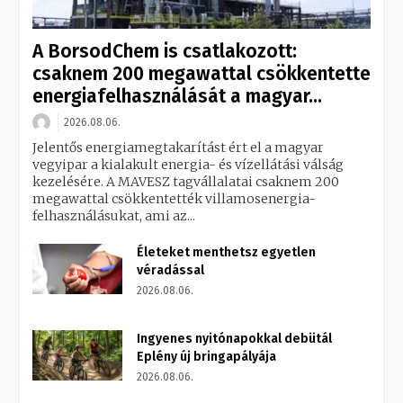
A BorsodChem is csatlakozott:
csaknem 200 megawattal csökkentette
energiafelhasználását a magyar...
2026.08.06.
Jelentős energiamegtakarítást ért el a magyar
vegyipar a kialakult energia- és vízellátási válság
kezelésére. A MAVESZ tagvállalatai csaknem 200
megawattal csökkentették villamosenergia-
felhasználásukat, ami az...
Életeket menthetsz egyetlen
véradással
2026.08.06.
Ingyenes nyitónapokkal debütál
Eplény új bringapályája
2026.08.06.