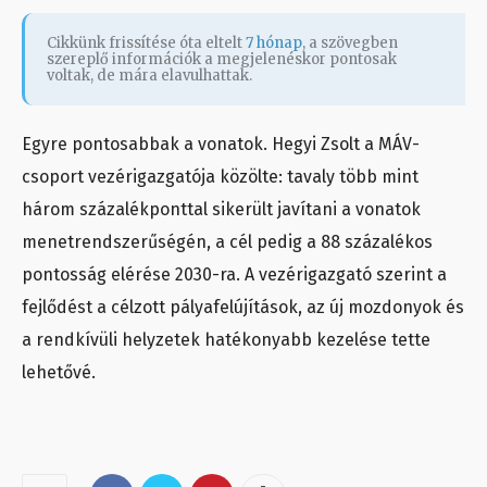
Cikkünk frissítése óta eltelt
7 hónap
, a szövegben
szereplő információk a megjelenéskor pontosak
voltak, de mára elavulhattak.
Egyre pontosabbak a vonatok. Hegyi Zsolt a MÁV-
csoport vezérigazgatója közölte: tavaly több mint
három százalékponttal sikerült javítani a vonatok
menetrendszerűségén, a cél pedig a 88 százalékos
pontosság elérése 2030-ra. A vezérigazgató szerint a
fejlődést a célzott pályafelújítások, az új mozdonyok és
a rendkívüli helyzetek hatékonyabb kezelése tette
lehetővé.