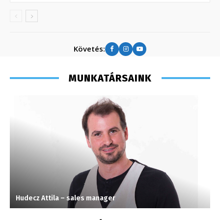
Követés:
MUNKATÁRSAINK
Hudecz Attila – sales manager
V