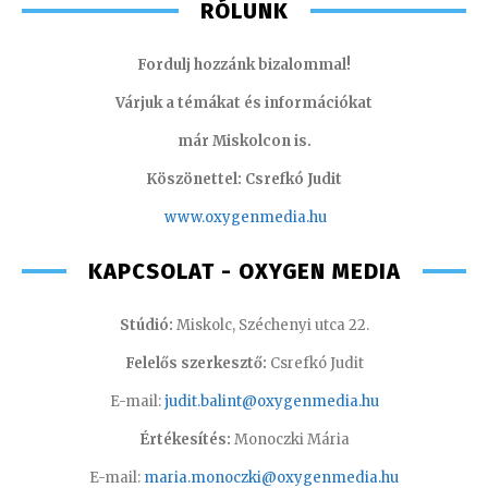
RÓLUNK
Fordulj hozzánk bizalommal!
Várjuk a témákat és információkat
már Miskolcon is.
Köszönettel: Csrefkó Judit
www.oxyge
nmedia.hu
KAPCSOLAT - OXYGEN MEDIA
Stúdió:
Miskolc, Széchenyi utca 22.
Felelős szerkesztő:
Csrefkó Judit
E-mail:
judit.balint@oxygenmedia.hu
Értékesítés:
Monoczki Mária
E-mail:
maria.monoczki@oxygenmedia.hu