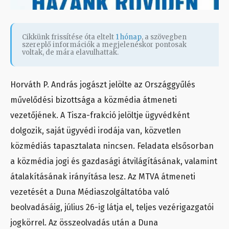
Cikkünk frissítése óta eltelt
1 hónap
, a szövegben
szereplő információk a megjelenéskor pontosak
voltak, de mára elavulhattak.
Horváth P. András jogászt jelölte az Országgyűlés
művelődési bizottsága a közmédia átmeneti
vezetőjének. A Tisza-frakció jelöltje ügyvédként
dolgozik, saját ügyvédi irodája van, közvetlen
közmédiás tapasztalata nincsen. Feladata elsősorban
a közmédia jogi és gazdasági átvilágításának, valamint
átalakításának irányítása lesz. Az MTVA átmeneti
vezetését a Duna Médiaszolgáltatóba való
beolvadásáig, július 26-ig látja el, teljes vezérigazgatói
jogkörrel. Az összeolvadás után a Duna