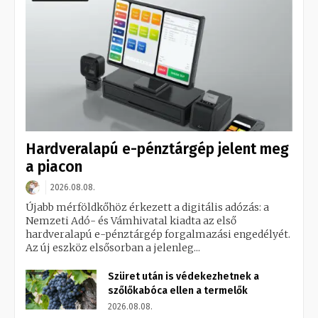
Hardveralapú e-pénztárgép jelent meg
a piacon
2026.08.08.
Újabb mérföldkőhöz érkezett a digitális adózás: a
Nemzeti Adó- és Vámhivatal kiadta az első
hardveralapú e-pénztárgép forgalmazási engedélyét.
Az új eszköz elsősorban a jelenleg...
Szüret után is védekezhetnek a
szőlőkabóca ellen a termelők
2026.08.08.