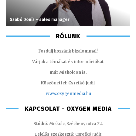
Szabó Döníz – sales manager
K
RÓLUNK
Fordulj hozzánk bizalommal!
Várjuk a témákat és információkat
már Miskolcon is.
Köszönettel: Csrefkó Judit
www.oxyge
nmedia.hu
KAPCSOLAT - OXYGEN MEDIA
Stúdió:
Miskolc, Széchenyi utca 22.
Felelős szerkesztő:
Csrefkó Judit