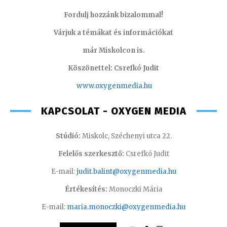
Fordulj hozzánk bizalommal!
Várjuk a témákat és információkat
már Miskolcon is.
Köszönettel: Csrefkó Judit
www.oxyge
nmedia.hu
KAPCSOLAT - OXYGEN MEDIA
Stúdió:
Miskolc, Széchenyi utca 22.
Felelős szerkesztő:
Csrefkó Judit
E-mail:
judit.balint@oxygenmedia.hu
Értékesítés:
Monoczki Mária
E-mail:
maria.monoczki@oxygenmedia.hu