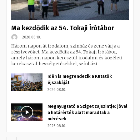
Ma kezdődik az 54. Tokaji Írótábor
2026.08.10.
Három napon át irodalom, színház és zene várja a
résztvevőket. Ma kezdődik az 54. Tokaji Írótábor,
amely három napon keresztül irodalmi és közéleti
kerekasztal-beszélgetésekkel, színházi...
Idén is megrendezik a Kutatók
éjszakáját
2026.08.10.
Megnyugtató a Sziget zajszintje: jóval
a határérték alatt maradtak a
mérések
2026.08.10.