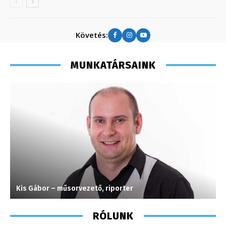
Követés:
MUNKATÁRSAINK
Kis Gábor – műsorvezető, riporter
S
RÓLUNK