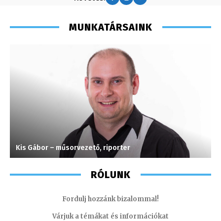
MUNKATÁRSAINK
Kis Gábor – műsorvezető, riporter
I
RÓLUNK
Fordulj hozzánk bizalommal!
Várjuk a témákat és információkat