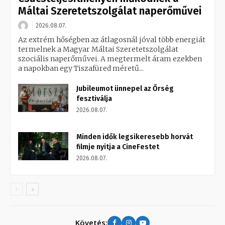
Máltai Szeretetszolgálat naperőművei
2026.08.07.
Az extrém hőségben az átlagosnál jóval több energiát
termelnek a Magyar Máltai Szeretetszolgálat
szociális naperőművei. A megtermelt áram ezekben
a napokban egy Tiszafüred méretű...
Jubileumot ünnepel az Őrség
fesztiválja
2026.08.07.
Minden idők legsikeresebb horvát
filmje nyitja a CineFestet
2026.08.07.
Követés: