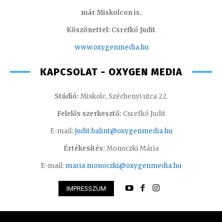
már Miskolcon is.
Köszönettel: Csrefkó Judit
www.oxyge
nmedia.hu
KAPCSOLAT - OXYGEN MEDIA
Stúdió:
Miskolc, Széchenyi utca 22.
Felelős szerkesztő:
Csrefkó Judit
E-mail:
judit.balint@oxygenmedia.hu
Értékesítés:
Monoczki Mária
E-mail:
maria.monoczki@oxygenmedia.hu
IMPRESSZUM