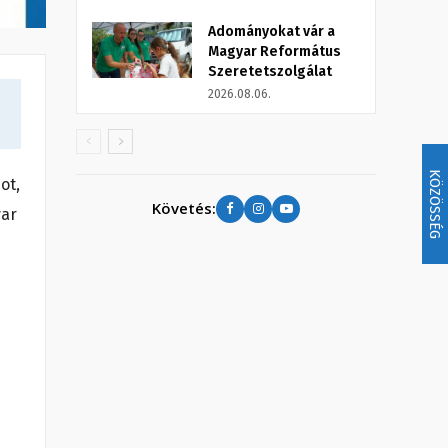
Adományokat vár a
Magyar Református
Szeretetszolgálat
2026.08.06.
KÖZÖSSÉG
ot,
Követés:
yar