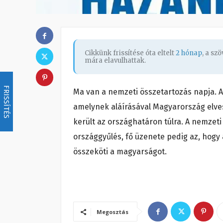
Cikkünk frissítése óta eltelt
2 hónap
, a sz
mára elavulhattak.
FRISSÍTÉS
Ma van a nemzeti összetartozás napja. Az
amelynek aláírásával Magyarország elves
került az országhatáron túlra. A nemzeti
országgyűlés, fő üzenete pedig az, hogy 
összeköti a magyarságot.
Megosztás