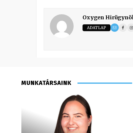
Oxygen Hirügynö
ADATLAP
MUNKATÁRSAINK