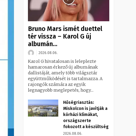
Bruno Mars ismét duettel
tér vissza – Karol G új
albumán...
2026.08.06.
Karol G hivatalosan is leleplezte
hamarosan érkező új albumának
dallistáját, amely több világsztár
együttműködését is tartalmazza. A
rajongók számára az egyik
legnagyobb meglepetés, hogy...
Hőségriasztás:
Miskolcon is javítják a
kórházi klímákat,
országszerte
fokozott a készültség
2026.08.06.