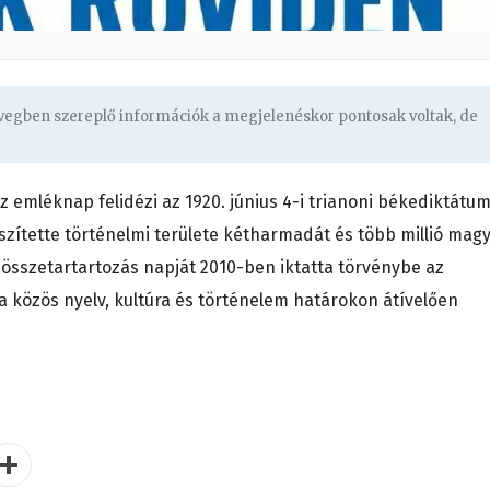
övegben szereplő információk a megjelenéskor pontosak voltak, de
 emléknap felidézi az 1920. június 4-i trianoni békediktátum
zítette történelmi területe kétharmadát és több millió mag
 összetartartozás napját 2010-ben iktatta törvénybe az
a közös nyelv, kultúra és történelem határokon átívelően