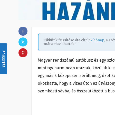
Cikkünk frissítése óta eltelt
2 hónap
, a sz
mára elavulhattak.
FRISSÍTÉS
Magyar rendszámú autóbusz és egy szlo
mintegy harmincan utaztak, közülük kil
egy másik közepesen sérült meg, őket kó
okozhatta, hogy a vizes úton az útviszon
szemközti sávba, és összeütközött a bus