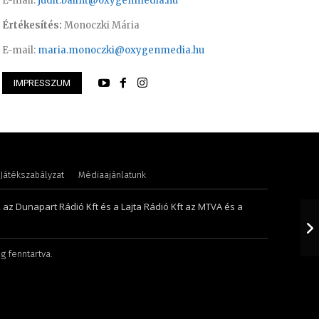
E-mail:
judit.balint@oxygenmedia.hu
Értékesítés:
Monoczki Mária
E-mail:
maria.monoczki@oxygenmedia.hu
IMPRESSZUM
 Gyula – technikus
Molek Csongor – m
Játékszabályzat
Médiaajánlatunk
, az Dunapart Rádió Kft és a Lajta Rádió Kft az MTVA és a
g fenntartva.