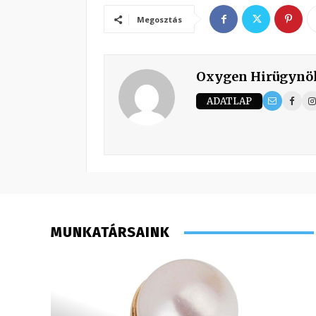
Megosztás
Oxygen Hirügynö
ADATLAP
MUNKATÁRSAINK