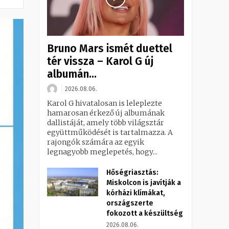
Bruno Mars ismét duettel
tér vissza – Karol G új
albumán...
2026.08.06.
Karol G hivatalosan is leleplezte
hamarosan érkező új albumának
dallistáját, amely több világsztár
együttműködését is tartalmazza. A
rajongók számára az egyik
legnagyobb meglepetés, hogy...
Hőségriasztás:
Miskolcon is javítják a
kórházi klímákat,
országszerte
fokozott a készültség
2026.08.06.