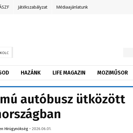
ÁSZF
Játékszabályzat
Médiaajánlatunk
SKOLC
SOD
HAZÁNK
LIFE MAGAZIN
MOZIMŰSOR
mú autóbusz ütközött
hországban
en Hirügynökség
-
2026.06.01.