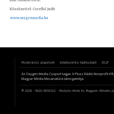
már Miskolcon is.
Köszönettel: Csrefkó Judit
www.oxyge
nmedia.hu
Gáspár Milán – sport szerkesztő
Farkasdi
Moderációs alapelvek
Adatkezelési tájékoztató
ÁSZF
Az Oxygen Media Csoport tagjai: A Plusz Rádió Nonprofit Kft
Magyar Média Mecanatúra támogatottja.
©
2026
- MIZU MISKOLC - Miskolci Hírek és Magazin. Minden jo