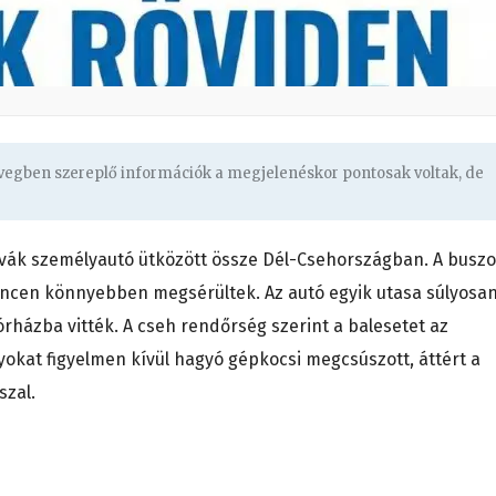
övegben szereplő információk a megjelenéskor pontosak voltak, de
vák személyautó ütközött össze Dél-Csehországban. A busz
encen könnyebben megsérültek. Az autó egyik utasa súlyosan
rházba vitték. A cseh rendőrség szerint a balesetet az
yokat figyelmen kívül hagyó gépkocsi megcsúszott, áttért a
szal.