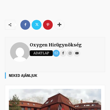
Oxygen Hirügynökség
ADATLAP
NEKED AJÁNLJUK