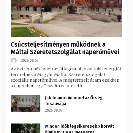
Csúcsteljesítményen működnek a
Máltai Szeretetszolgálat naperőművei
2026.08.07.
Az extrém hőségben az átlagosnál jóval több energiát
termelnek a Magyar Máltai Szeretetszolgálat
szociális naperőművei. A megtermelt áram ezekben
a napokban egy Tiszafüred méretű...
Jubileumot ünnepel az Őrség
fesztiválja
2026.08.07.
Minden idők legsikeresebb horvát
filmje nyitja a CineFestet