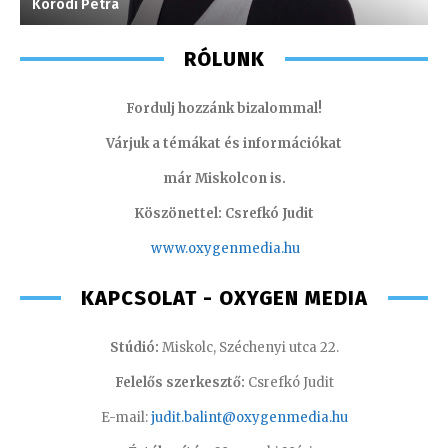
Koródi Petra
J
RÓLUNK
Fordulj hozzánk bizalommal!
Várjuk a témákat és információkat
már Miskolcon is.
Köszönettel: Csrefkó Judit
www.oxyge
nmedia.hu
KAPCSOLAT - OXYGEN MEDIA
Stúdió:
Miskolc, Széchenyi utca 22.
Felelős szerkesztő:
Csrefkó Judit
E-mail:
judit.balint@oxygenmedia.hu