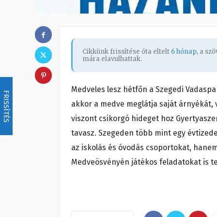
Cikkünk frissítése óta eltelt
6 hónap
, a sz
mára elavulhattak.
Medveles lesz hétfőn a Szegedi Vadaspar
FRISSÍTÉS
akkor a medve meglátja saját árnyékát, 
viszont csikorgó hideget hoz Gyertyasz
tavasz. Szegeden több mint egy évtizede
az iskolás és óvodás csoportokat, hanem 
Medveösvényén játékos feladatokat is te