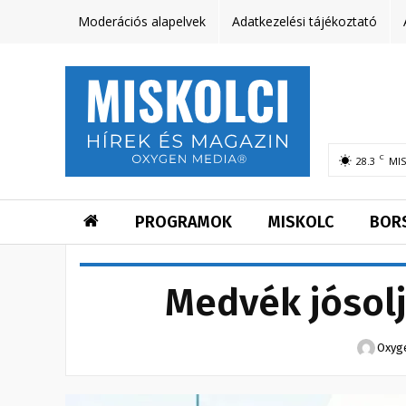
Moderációs alapelvek
Adatkezelési tájékoztató
C
28.3
MI
PROGRAMOK
MISKOLC
BOR
Medvék jósolj
Oxyg