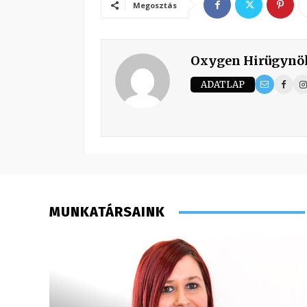
Megosztás
Oxygen Hirügynö
ADATLAP
MUNKATÁRSAINK