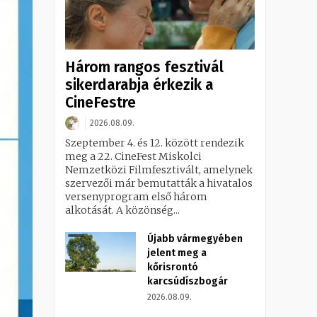
Három rangos fesztivál
sikerdarabja érkezik a
CineFestre
2026.08.09.
Szeptember 4. és 12. között rendezik
meg a 22. CineFest Miskolci
Nemzetközi Filmfesztivált, amelynek
szervezői már bemutatták a hivatalos
versenyprogram első három
alkotását. A közönség...
Újabb vármegyében
jelent meg a
kőrisrontó
karcsúdíszbogár
2026.08.09.