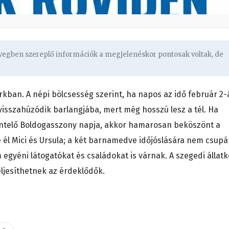
övegben szereplő információk a megjelenéskor pontosak voltak, de
kban. A népi bölcsesség szerint, ha napos az idő február 2-
visszahúzódik barlangjába, mert még hosszú lesz a tél. Ha
entelő Boldogasszony napja, akkor hamarosan beköszönt a
 él Mici és Ursula; a két barnamedve időjóslására nem csup
egyéni látogatókat és családokat is várnak. A szegedi állatk
ljesíthetnek az érdeklődők.