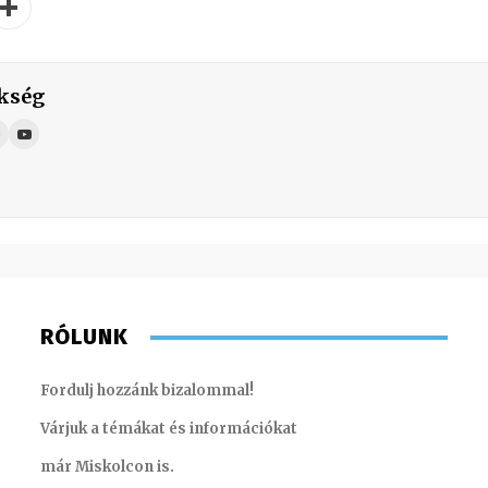
kség
RÓLUNK
Fordulj hozzánk bizalommal!
Várjuk a témákat és információkat
már Miskolcon is.