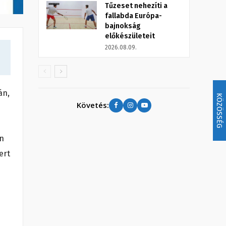
Tűzeset nehezíti a
fallabda Európa-
bajnokság
előkészületeit
2026.08.09.
án,
KÖZÖSSÉG
Követés:
án
ert