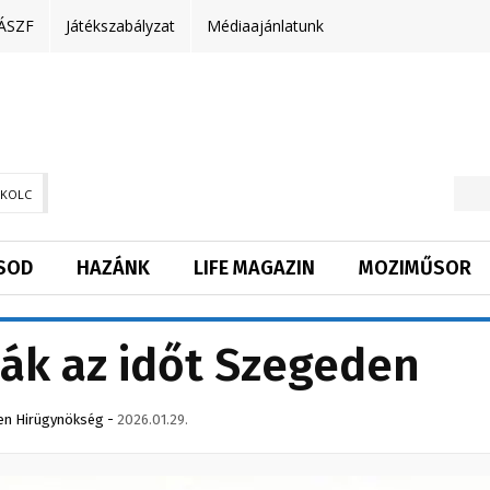
ÁSZF
Játékszabályzat
Médiaajánlatunk
SKOLC
SOD
HAZÁNK
LIFE MAGAZIN
MOZIMŰSOR
ák az időt Szegeden
en Hirügynökség
-
2026.01.29.