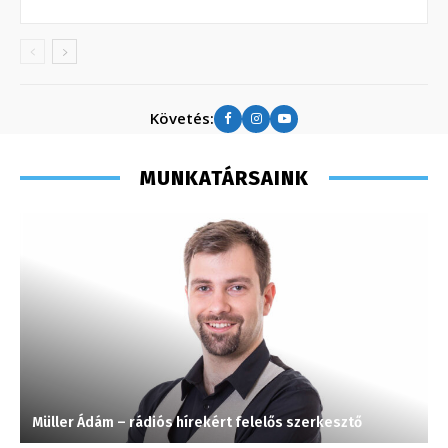
Követés:
MUNKATÁRSAINK
Müller Ádám – rádiós hírekért felelős szerkesztő
H