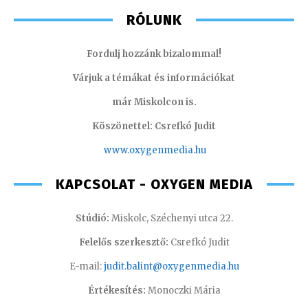
RÓLUNK
Fordulj hozzánk bizalommal!
Várjuk a témákat és információkat
már Miskolcon is.
Köszönettel: Csrefkó Judit
www.oxyge
nmedia.hu
KAPCSOLAT - OXYGEN MEDIA
Stúdió:
Miskolc, Széchenyi utca 22.
Felelős szerkesztő:
Csrefkó Judit
E-mail:
judit.balint@oxygenmedia.hu
Értékesítés:
Monoczki Mária