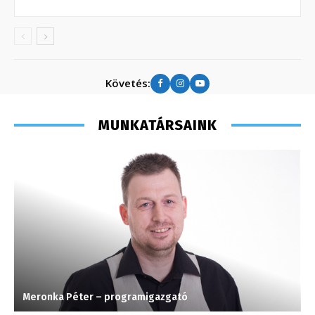
Követés:
MUNKATÁRSAINK
Meronka Péter – programigazgató
F