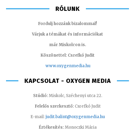
RÓLUNK
Fordulj hozzánk bizalommal!
Várjuk a témákat és információkat
már Miskolcon is.
Köszönettel: Csrefkó Judit
www.oxyge
nmedia.hu
KAPCSOLAT - OXYGEN MEDIA
Stúdió:
Miskolc, Széchenyi utca 22.
Felelős szerkesztő:
Csrefkó Judit
E-mail:
judit.balint@oxygenmedia.hu
Értékesítés:
Monoczki Mária