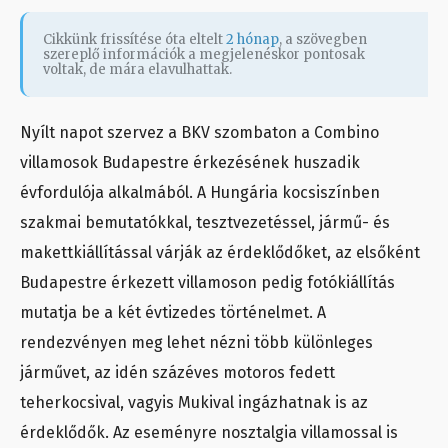
Cikkünk frissítése óta eltelt
2 hónap
, a szövegben
szereplő információk a megjelenéskor pontosak
voltak, de mára elavulhattak.
Nyílt napot szervez a BKV szombaton a Combino
villamosok Budapestre érkezésének huszadik
évfordulója alkalmából. A Hungária kocsiszínben
szakmai bemutatókkal, tesztvezetéssel, jármű- és
makettkiállítással várják az érdeklődőket, az elsőként
Budapestre érkezett villamoson pedig fotókiállítás
mutatja be a két évtizedes történelmet. A
rendezvényen meg lehet nézni több különleges
járművet, az idén százéves motoros fedett
teherkocsival, vagyis Mukival ingázhatnak is az
érdeklődők. Az eseményre nosztalgia villamossal is