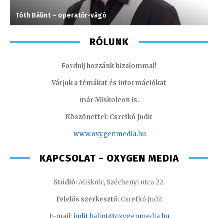
Tóth Bálint – operatőr-vágó
K
RÓLUNK
Fordulj hozzánk bizalommal!
Várjuk a témákat és információkat
már Miskolcon is.
Köszönettel: Csrefkó Judit
www.oxyge
nmedia.hu
KAPCSOLAT - OXYGEN MEDIA
Stúdió:
Miskolc, Széchenyi utca 22.
Felelős szerkesztő:
Csrefkó Judit
E-mail:
judit.balint@oxygenmedia.hu