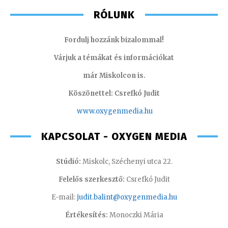
RÓLUNK
Fordulj hozzánk bizalommal!
Várjuk a témákat és információkat
már Miskolcon is.
Köszönettel: Csrefkó Judit
www.oxyge
nmedia.hu
KAPCSOLAT - OXYGEN MEDIA
Stúdió:
Miskolc, Széchenyi utca 22.
Felelős szerkesztő:
Csrefkó Judit
E-mail:
judit.balint@oxygenmedia.hu
Értékesítés:
Monoczki Mária