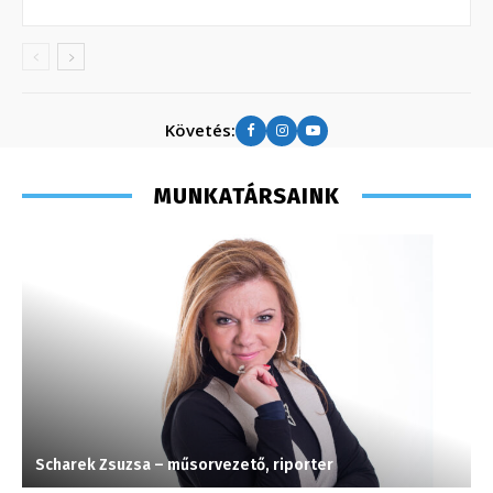
Követés:
MUNKATÁRSAINK
Scharek Zsuzsa – műsorvezető, riporter
A