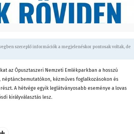
övegben szereplő információk a megjelenéskor pontosak voltak, de
okat az Ópusztaszeri Nemzeti Emlékparkban a hosszú
n, néptáncbemutatókon, kézműves foglalkozásokon és
szt. A hétvége egyik leglátványosabb eseménye a lovas
di királyválasztás lesz.