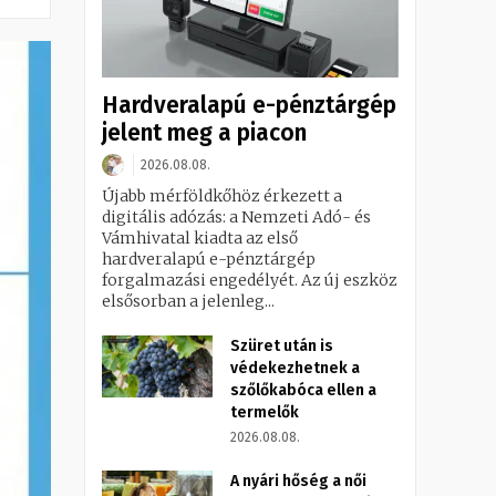
Hardveralapú e-pénztárgép
jelent meg a piacon
2026.08.08.
Újabb mérföldkőhöz érkezett a
digitális adózás: a Nemzeti Adó- és
Vámhivatal kiadta az első
hardveralapú e-pénztárgép
forgalmazási engedélyét. Az új eszköz
elsősorban a jelenleg...
Szüret után is
védekezhetnek a
szőlőkabóca ellen a
termelők
2026.08.08.
A nyári hőség a női