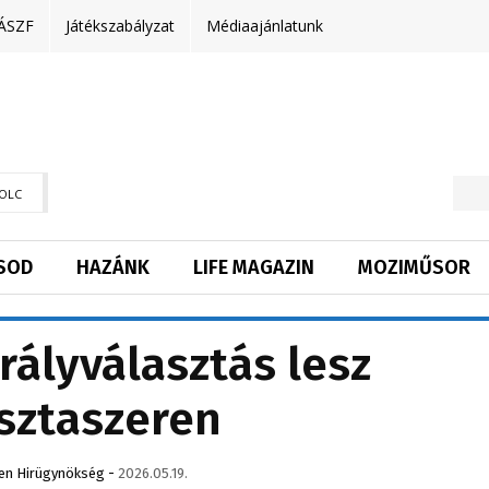
ÁSZF
Játékszabályzat
Médiaajánlatunk
OLC
SOD
HAZÁNK
LIFE MAGAZIN
MOZIMŰSOR
rályválasztás lesz
sztaszeren
en Hirügynökség
-
2026.05.19.