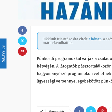
Cikkünk frissítése óta eltelt
3 hónap
, a sz
mára elavulhattak.
FRISSÍTÉS
Pünkösdi programokkal várják a család
hétvégén. A látogatók pásztortalálkozó
hagyományőrző programokon vehetnek ré
ügyességi versennyel egybekötött pünkös
Megosztás