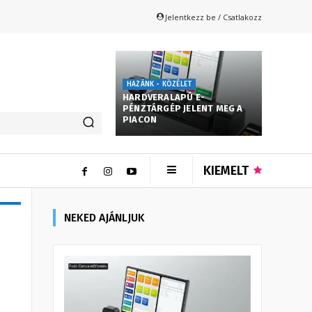
Jelentkezz be / Csatlakozz
HAZÁNK - KÖZÉLET
HARDVERALAPÚ E-
PÉNZTÁRGÉP JELENT MEG A
PIACON
KIEMELT
NEKED AJÁNLJUK