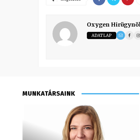
Oxygen Hirügynö
ADATLAP
MUNKATÁRSAINK