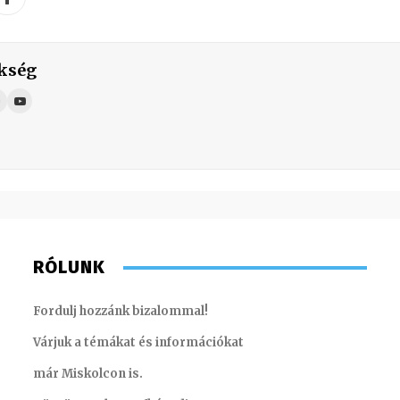
kség
RÓLUNK
Fordulj hozzánk bizalommal!
Várjuk a témákat és információkat
már Miskolcon is.