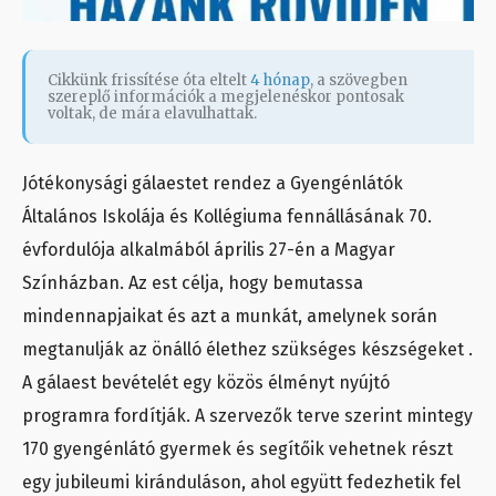
Cikkünk frissítése óta eltelt
4 hónap
, a szövegben
szereplő információk a megjelenéskor pontosak
voltak, de mára elavulhattak.
Jótékonysági gálaestet rendez a Gyengénlátók
Általános Iskolája és Kollégiuma fennállásának 70.
évfordulója alkalmából április 27-én a Magyar
Színházban. Az est célja, hogy bemutassa
mindennapjaikat és azt a munkát, amelynek során
megtanulják az önálló élethez szükséges készségeket .
A gálaest bevételét egy közös élményt nyújtó
programra fordítják. A szervezők terve szerint mintegy
170 gyengénlátó gyermek és segítőik vehetnek részt
egy jubileumi kiránduláson, ahol együtt fedezhetik fel