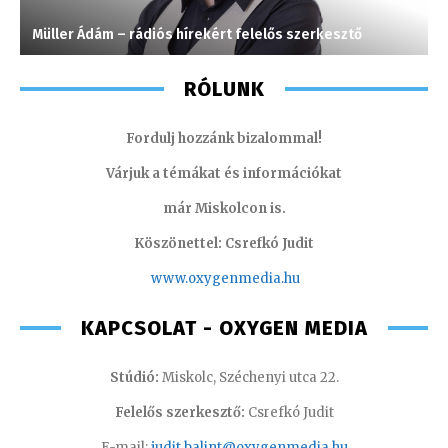
Müller Ádám – rádiós hírekért felelős szerkesztő
S
RÓLUNK
Fordulj hozzánk bizalommal!
Várjuk a témákat és információkat
már Miskolcon is.
Köszönettel: Csrefkó Judit
www.oxyge
nmedia.hu
KAPCSOLAT - OXYGEN MEDIA
Stúdió:
Miskolc, Széchenyi utca 22.
Felelős szerkesztő:
Csrefkó Judit
E-mail:
judit.balint@oxygenmedia.hu