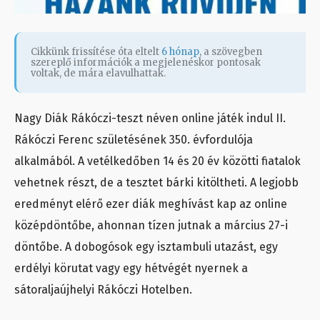
Cikkünk frissítése óta eltelt
6 hónap
, a szövegben
szereplő információk a megjelenéskor pontosak
voltak, de mára elavulhattak.
Nagy Diák Rákóczi-teszt néven online játék indul II.
Rákóczi Ferenc születésének 350. évfordulója
alkalmából. A vetélkedőben 14 és 20 év közötti fiatalok
vehetnek részt, de a tesztet bárki kitöltheti. A legjobb
eredményt elérő ezer diák meghívást kap az online
középdöntőbe, ahonnan tízen jutnak a március 27-i
döntőbe. A dobogósok egy isztambuli utazást, egy
erdélyi körutat vagy egy hétvégét nyernek a
sátoraljaújhelyi Rákóczi Hotelben.