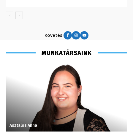
Követés:
MUNKATÁRSAINK
Asztalos Anna
K