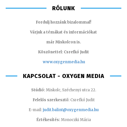
RÓLUNK
Fordulj hozzánk bizalommal!
Várjuk a témákat és információkat
már Miskolcon is.
Köszönettel: Csrefkó Judit
www.oxyge
nmedia.hu
KAPCSOLAT - OXYGEN MEDIA
Stúdió:
Miskolc, Széchenyi utca 22.
Felelős szerkesztő:
Csrefkó Judit
E-mail:
judit.balint@oxygenmedia.hu
Értékesítés:
Monoczki Mária