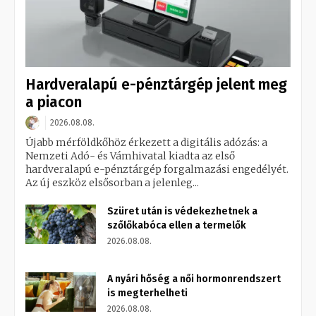
Hardveralapú e-pénztárgép jelent meg
a piacon
2026.08.08.
Újabb mérföldkőhöz érkezett a digitális adózás: a
Nemzeti Adó- és Vámhivatal kiadta az első
hardveralapú e-pénztárgép forgalmazási engedélyét.
Az új eszköz elsősorban a jelenleg...
Szüret után is védekezhetnek a
szőlőkabóca ellen a termelők
2026.08.08.
A nyári hőség a női hormonrendszert
is megterhelheti
2026.08.08.