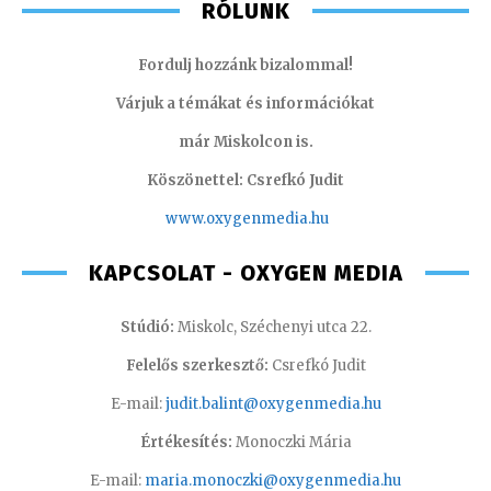
RÓLUNK
Fordulj hozzánk bizalommal!
Várjuk a témákat és információkat
már Miskolcon is.
Köszönettel: Csrefkó Judit
www.oxyge
nmedia.hu
KAPCSOLAT - OXYGEN MEDIA
Stúdió:
Miskolc, Széchenyi utca 22.
Felelős szerkesztő:
Csrefkó Judit
E-mail:
judit.balint@oxygenmedia.hu
Értékesítés:
Monoczki Mária
E-mail:
maria.monoczki@oxygenmedia.hu