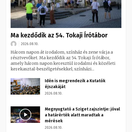
Ma kezdődik az 54. Tokaji Írótábor
2026.08.10.
Három napon át irodalom, színház és zene várja a
résztvevőket. Ma kezdődik az 54. Tokaji Írótábor,
amely három napon keresztül irodalmi és közéleti
kerekasztal-beszélgetésekkel, színházi...
Idén is megrendezik a Kutatók
éjszakáját
2026.08.10.
Megnyugtató a Sziget zajszintje: jóval
a határérték alatt maradtak a
mérések
2026.08.10.