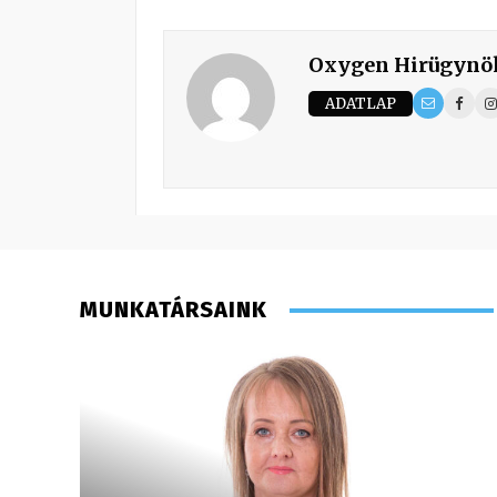
Oxygen Hirügynö
ADATLAP
MUNKATÁRSAINK