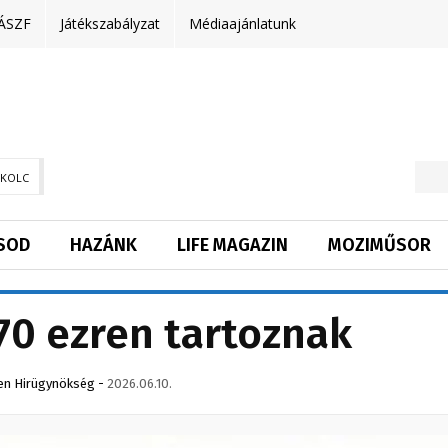
ÁSZF
Játékszabályzat
Médiaajánlatunk
SKOLC
SOD
HAZÁNK
LIFE MAGAZIN
MOZIMŰSOR
70 ezren tartoznak
en Hirügynökség
-
2026.06.10.