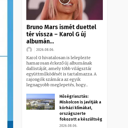
Bruno Mars ismét duettel
tér vissza – Karol G új
albumán...
2026.08.06.
Karol G hivatalosan is leleplezte
hamarosan érkező új albumának
dallistáját, amely több világsztár
együttműködését is tartalmazza. A
rajongók számára az egyik
legnagyobb meglepetés, hogy...
Hőségriasztás:
Miskolcon is javítják a
kórházi klímákat,
országszerte
fokozott a készültség
2026.08.06.