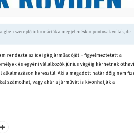
övegben szereplő információk a megjelenéskor pontosak voltak, de
m rendezte az idei gépjárműadóját – figyelmeztetett a
élyek és egyéni vállalkozók június végéig kérhetnek öthavi
l alkalmazáson keresztül. Aki a megadott határidőig nem fiz
kal számolhat, vagy akár a járművét is kivonhatják a