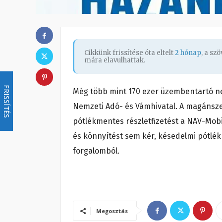
Cikkünk frissítése óta eltelt
2 hónap
, a sz
mára elavulhattak.
FRISSÍTÉS
Még több mint 170 ezer üzembentartó ne
Nemzeti Adó- és Vámhivatal. A magánszem
pótlékmentes részletfizetést a NAV-Mobi
és könnyítést sem kér, késedelmi pótlék
forgalomból.
Megosztás