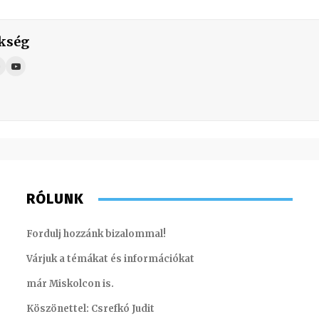
kség
RÓLUNK
Fordulj hozzánk bizalommal!
Várjuk a témákat és információkat
már Miskolcon is.
Köszönettel: Csrefkó Judit