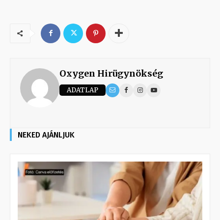
Oxygen Hirügynökség
ADATLAP
NEKED AJÁNLJUK