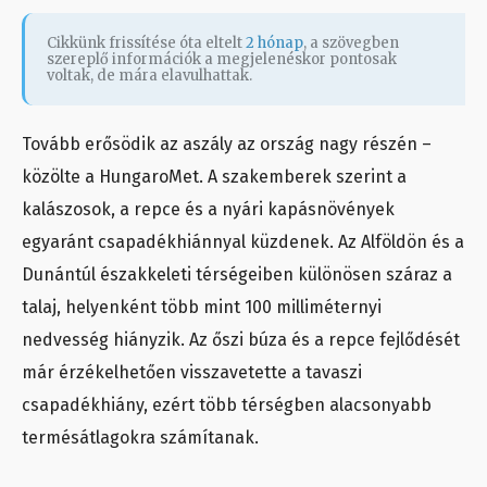
Cikkünk frissítése óta eltelt
2 hónap
, a szövegben
szereplő információk a megjelenéskor pontosak
voltak, de mára elavulhattak.
Tovább erősödik az aszály az ország nagy részén –
közölte a HungaroMet. A szakemberek szerint a
kalászosok, a repce és a nyári kapásnövények
egyaránt csapadékhiánnyal küzdenek. Az Alföldön és a
Dunántúl északkeleti térségeiben különösen száraz a
talaj, helyenként több mint 100 milliméternyi
nedvesség hiányzik. Az őszi búza és a repce fejlődését
már érzékelhetően visszavetette a tavaszi
csapadékhiány, ezért több térségben alacsonyabb
termésátlagokra számítanak.