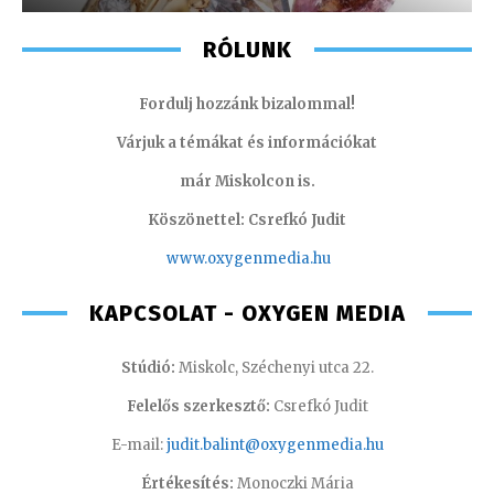
RÓLUNK
Fordulj hozzánk bizalommal!
Várjuk a témákat és információkat
már Miskolcon is.
Köszönettel: Csrefkó Judit
www.oxyge
nmedia.hu
KAPCSOLAT - OXYGEN MEDIA
Stúdió:
Miskolc, Széchenyi utca 22.
Felelős szerkesztő:
Csrefkó Judit
E-mail:
judit.balint@oxygenmedia.hu
Értékesítés:
Monoczki Mária