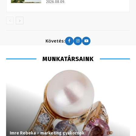
2026.08.09.
Követés:
MUNKATÁRSAINK
Imre Rebeka – marketing gyakornok
K