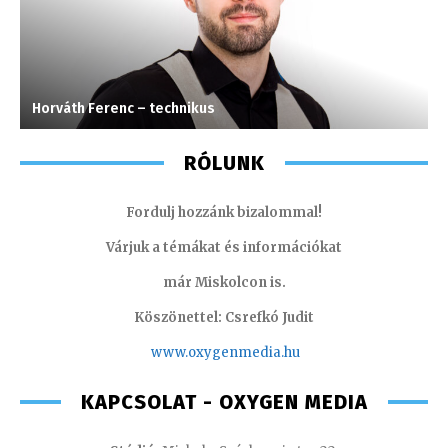
Horváth Ferenc – technikus
S
RÓLUNK
Fordulj hozzánk bizalommal!
Várjuk a témákat és információkat
már Miskolcon is.
Köszönettel: Csrefkó Judit
www.oxyge
nmedia.hu
KAPCSOLAT - OXYGEN MEDIA