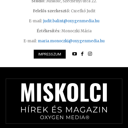
Stúdió:
Miskolc, Széchenyi utca 22.
Felelős szerkesztő:
Csrefkó Judit
E-mail:
judit.balint@oxygenmedia.hu
Értékesítés:
Monoczki Mária
E-mail:
maria.monoczki@oxygenmedia.hu
IMPRESSZUM