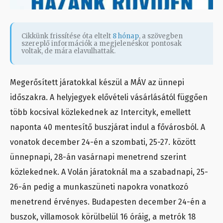
Cikkünk frissítése óta eltelt
8 hónap
, a szövegben
szereplő információk a megjelenéskor pontosak
voltak, de mára elavulhattak.
Megerősített járatokkal készül a MÁV az ünnepi
időszakra. A helyjegyek elővételi vásárlásától függően
több kocsival közlekednek az Intercityk, emellett
naponta 40 mentesítő buszjárat indul a fővárosból. A
vonatok december 24-én a szombati, 25-27. között
ünnepnapi, 28-án vasárnapi menetrend szerint
közlekednek. A Volán járatoknál ma a szabadnapi, 25-
26-án pedig a munkaszüneti napokra vonatkozó
menetrend érvényes. Budapesten december 24-én a
buszok, villamosok körülbelül 16 óráig, a metrók 18