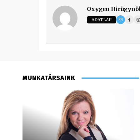
Oxygen Hirügynö
ADATLAP
MUNKATÁRSAINK