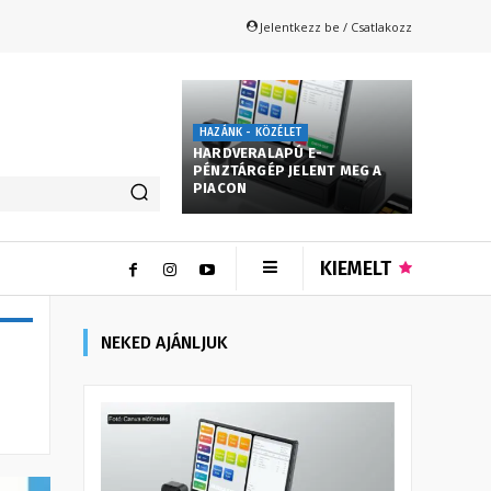
Jelentkezz be / Csatlakozz
HAZÁNK - KÖZÉLET
HARDVERALAPÚ E-
PÉNZTÁRGÉP JELENT MEG A
PIACON
KIEMELT
NEKED AJÁNLJUK