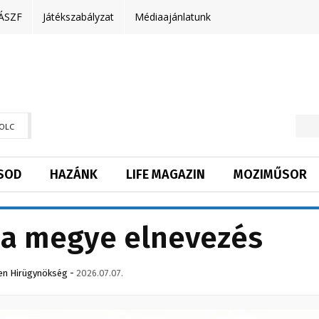
ÁSZF
Játékszabályzat
Médiaajánlatunk
OLC
SOD
HAZÁNK
LIFE MAGAZIN
MOZIMŰSOR
 a megye elnevezés
en Hirügynökség
-
2026.07.07.