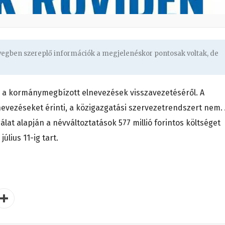
övegben szereplő információk a megjelenéskor pontosak voltak, de
s a kormánymegbízott elnevezések visszavezetéséről. A
lnevezéseket érinti, a közigazgatási szervezetrendszert nem.
at alapján a névváltoztatások 577 millió forintos költséget
úlius 11-ig tart.