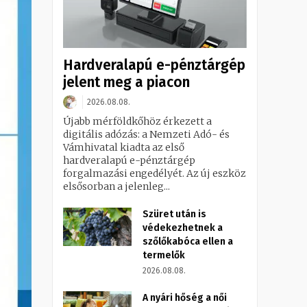
Hardveralapú e-pénztárgép
jelent meg a piacon
2026.08.08.
Újabb mérföldkőhöz érkezett a
digitális adózás: a Nemzeti Adó- és
Vámhivatal kiadta az első
hardveralapú e-pénztárgép
forgalmazási engedélyét. Az új eszköz
elsősorban a jelenleg...
Szüret után is
védekezhetnek a
szőlőkabóca ellen a
termelők
2026.08.08.
A nyári hőség a női