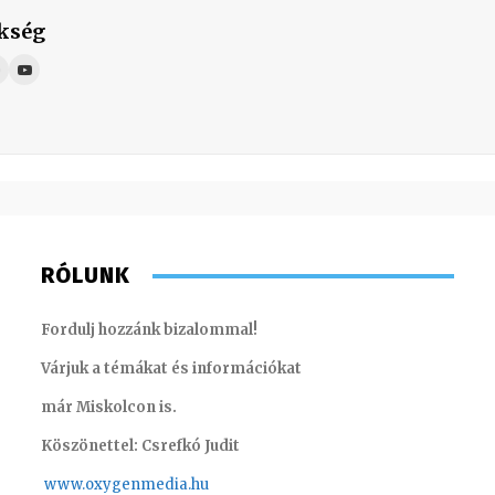
kség
RÓLUNK
Fordulj hozzánk bizalommal!
Várjuk a témákat és információkat
már Miskolcon is.
Köszönettel: Csrefkó Judit
www.oxyge
nmedia.hu