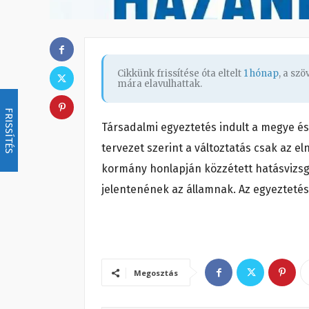
Cikkünk frissítése óta eltelt
1 hónap
, a sz
mára elavulhattak.
FRISSÍTÉS
Társadalmi egyeztetés indult a megye é
tervezet szerint a változtatás csak az e
kormány honlapján közzétett hatásvizsgál
jelentenének az államnak. Az egyeztetés j
Megosztás