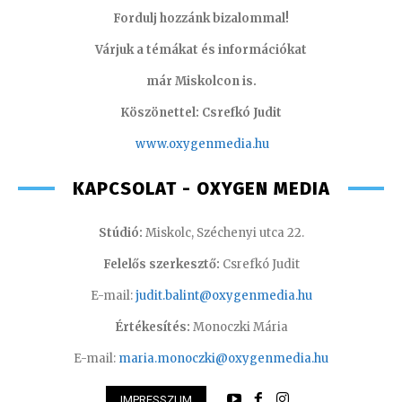
Fordulj hozzánk bizalommal!
Várjuk a témákat és információkat
már Miskolcon is.
Köszönettel: Csrefkó Judit
www.oxyge
nmedia.hu
KAPCSOLAT - OXYGEN MEDIA
Stúdió:
Miskolc, Széchenyi utca 22.
Felelős szerkesztő:
Csrefkó Judit
E-mail:
judit.balint@oxygenmedia.hu
Értékesítés:
Monoczki Mária
E-mail:
maria.monoczki@oxygenmedia.hu
IMPRESSZUM