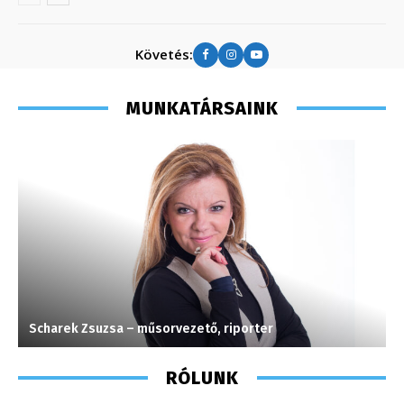
Követés:
MUNKATÁRSAINK
Scharek Zsuzsa – műsorvezető, riporter
F
RÓLUNK