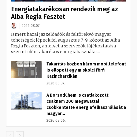
Energiatakarékosan rendezik meg az
Alba Regia Fesztet
2026.08.07.
Ismert hazai jazzelőadók és feltörekvő magyar
tehetségek lépnek fel augusztus 7-9. között az Alba
Regia Feszten, amelyet a szervezők tájékoztatása
szerint idén takarékos energiahasználat...
Takarítás közben három mobiltelefont
is ellopott egy miskolci férfi
Kazincbarcikán
2026.08.07.
A BorsodChem is csatlakozott:
csaknem 200 megawattal
csökkentette energiafelhasználását a
magyar...
2026.08.06.