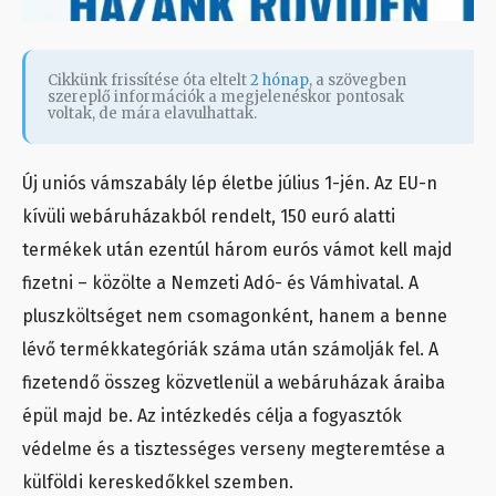
Cikkünk frissítése óta eltelt
2 hónap
, a szövegben
szereplő információk a megjelenéskor pontosak
voltak, de mára elavulhattak.
Új uniós vámszabály lép életbe július 1-jén. Az EU-n
kívüli webáruházakból rendelt, 150 euró alatti
termékek után ezentúl három eurós vámot kell majd
fizetni – közölte a Nemzeti Adó- és Vámhivatal. A
pluszköltséget nem csomagonként, hanem a benne
lévő termékkategóriák száma után számolják fel. A
fizetendő összeg közvetlenül a webáruházak áraiba
épül majd be. Az intézkedés célja a fogyasztók
védelme és a tisztességes verseny megteremtése a
külföldi kereskedőkkel szemben.