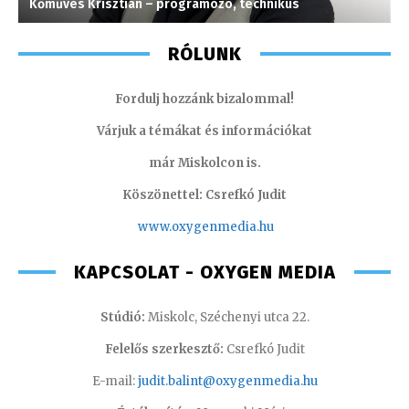
Kőműves Krisztián – programozó, technikus
F
RÓLUNK
Fordulj hozzánk bizalommal!
Várjuk a témákat és információkat
már Miskolcon is.
Köszönettel: Csrefkó Judit
www.oxyge
nmedia.hu
KAPCSOLAT - OXYGEN MEDIA
Stúdió:
Miskolc, Széchenyi utca 22.
Felelős szerkesztő:
Csrefkó Judit
E-mail:
judit.balint@oxygenmedia.hu