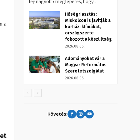
legnagyobb meglepetés, hogy...
Hőségriasztás:
Miskolcon is javítják a
n a
kórházi klímákat,
országszerte
fokozott a készültség
2026.08.06.
Adományokat vár a
Magyar Református
Szeretetszolgálat
2026.08.06.
Követés:
het