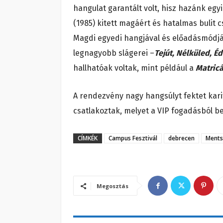
hangulat garantált volt, hisz hazánk eg
(1985) kitett magáért és hatalmas bulit c
Magdi egyedi hangjával és előadásmódjáv
legnagyobb slágerei –
Tejút, Nélküled, Éd
hallhatóak voltak, mint például a
Matric
A rendezvény nagy hangsúlyt fektet karit
csatlakoztak, melyet a VIP fogadásból bef
CÍMKÉK
Campus Fesztivál
debrecen
Ments
Megosztás