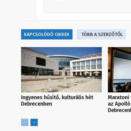
KAPCSOLÓDÓ CIKKEK
TÖBB A SZERZŐTŐL
Ingyenes hűsítő, kulturális hét
Maratoni 
Debrecenben
az Apolló
Debrecen