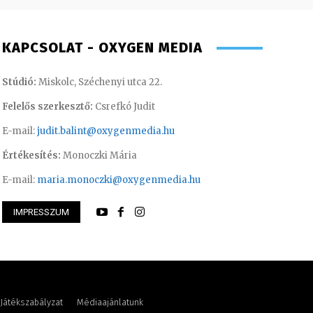
KAPCSOLAT - OXYGEN MEDIA
Stúdió:
Miskolc, Széchenyi utca 22.
Felelős szerkesztő:
Csrefkó Judit
E-mail:
judit.balint@oxygenmedia.hu
Értékesítés:
Monoczki Mária
E-mail:
maria.monoczki@oxygenmedia.hu
 Judit – műsorvezető, szerkesztő-
IMPRESSZUM
Turi Szilvia- könyv
Játékszabályzat
Médiaajánlatunk