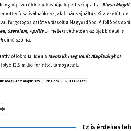
yik legnépszerűbb énekesnője lépett színpadra.
Rúzsa Magdi
sapott a fesztiválozóknak, akik bár sajnálták Rita esetét, de
al fergeteges estét varázsolt a Nagyerdőbe. A fellépés sorá
en, Szerelem, Április
…- mellett vélhetően az újabb dalai is
ák
című száma.
atív célokra is, idén a
Mentsük meg Benit Alapítvány
hoz
olyó 12.5 millió forinttal támogattak.
ük meg Benit Alapítvány
rita ora
Rúzsa Magdi
Ez is érdekes le