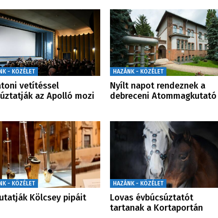
NK - KÖZÉLET
HAZÁNK - KÖZÉLET
toni vetítéssel
Nyílt napot rendeznek a
úztatják az Apolló mozi
debreceni Atommagkutató
NK - KÖZÉLET
HAZÁNK - KÖZÉLET
tatják Kölcsey pipáit
Lovas évbúcsúztatót
tartanak a Kortaportán