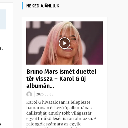
NEKED AJÁNLJUK
a
el
Bruno Mars ismét duettel
tér vissza – Karol G új
albumán...
2026.08.06.
Karol G hivatalosan is leleplezte
hamarosan érkező új albumának
dallistáját, amely több világsztár
együttműködését is tartalmazza. A
rajongók számára az egyik
ó