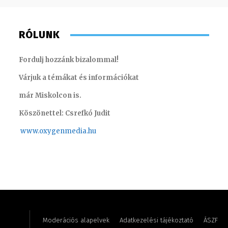
RÓLUNK
Fordulj hozzánk bizalommal!
Várjuk a témákat és információkat
már Miskolcon is.
Köszönettel: Csrefkó Judit
www.oxyge
nmedia.hu
Csrefkó
Szigeti-Aszódi Szilvia – brand manager
riporter
Moderációs alapelvek
Adatkezelési tájékoztató
ÁSZF