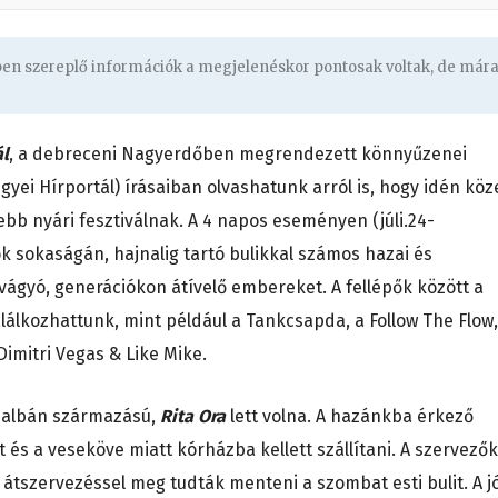
gben szereplő információk a megjelenéskor pontosak voltak, de már
ál
, a debreceni Nagyerdőben megrendezett könnyűzenei
ei Hírportál) írásaiban olvashatunk arról is, hogy idén köz
ebb nyári fesztiválnak. A 4 napos eseményen (júli.24-
k sokaságán, hajnalig tartó bulikkal számos hazai és
vágyó, generációkon átívelő embereket. A fellépők között a
alálkozhattunk, mint például a Tankcsapda, a Follow The Flow,
imitri Vegas & Like Mike.
i-albán származású,
Rita Ora
lett volna. A hazánkba érkező
 és a veseköve miatt kórházba kellett szállítani. A szervezők
tszervezéssel meg tudták menteni a szombat esti bulit. A j