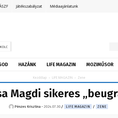
ÁSZF
Játékszabályzat
Médiaajánlatunk
SKOLC
SOD
HAZÁNK
LIFE MAGAZIN
MOZIMŰSOR
Kezdőlap
LIFE MAGAZIN
Zene
a Magdi sikeres „beug
Pénzes Krisztina
-
2024.07.30.
LIFE MAGAZIN
ZENE