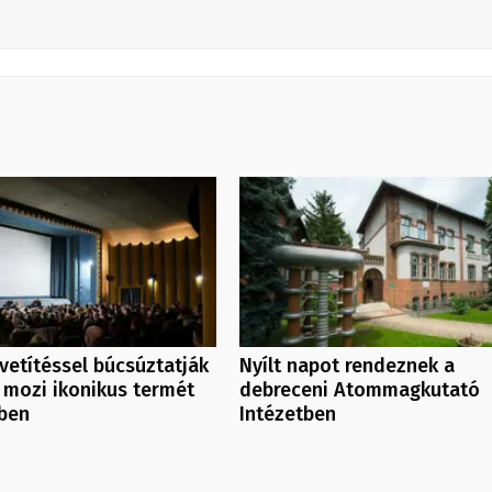
vetítéssel búcsúztatják
Nyílt napot rendeznek a
 mozi ikonikus termét
debreceni Atommagkutató
ben
Intézetben