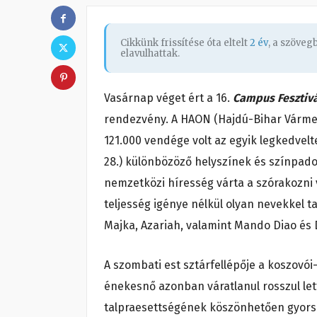
Cikkünk frissítése óta eltelt
2 év
, a szöve
elavulhattak.
Vasárnap véget ért a 16.
Campus Fesztiv
rendezvény. A HAON (Hajdú-Bihar Vármegy
121.000 vendége volt az egyik legkedvelt
28.) különbözöző helyszínek és színpado
nemzetközi híresség várta a szórakozni 
teljesség igénye nélkül olyan nevekkel t
Majka, Azariah, valamint Mando Diao és D
A szombati est sztárfellépője a koszovó
énekesnő azonban váratlanul rosszul lett
talpraesettségének köszönhetően gyors á