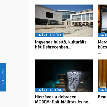
HAZÁNK - KÖZÉLET
HAZÁ
Ingyenes hűsítő, kulturális
Mara
hét Debrecenben…
búcs
…
FRISSÍTÉS
HAZÁNK - KULTÚRA
HAZÁ
Húszéves a debreceni
Bemu
MODEM: Dalí-kiállítás és ne…