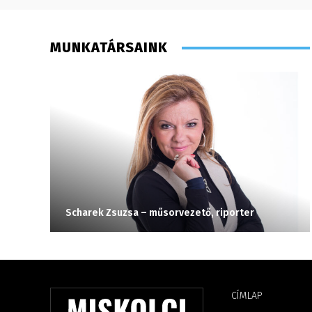
MUNKATÁRSAINK
Scharek Zsuzsa – műsorvezető, riporter
CÍMLAP