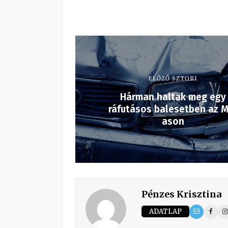
ELŐZŐ SZTORI
Hárman haltak meg egy
ráfutásos balesetben az M
ason
Pénzes Krisztina
ADATLAP