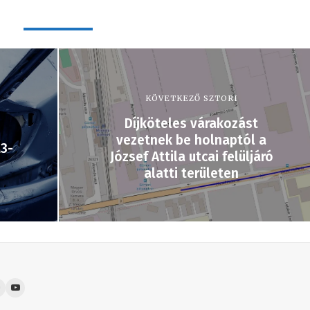
KÖVETKEZŐ SZTORI
Díjköteles várakozást
vezetnek be holnaptól a
3-
József Attila utcai felüljáró
alatti területen