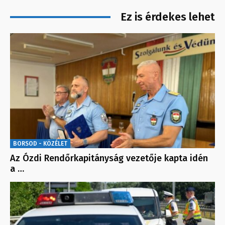
Ez is érdekes lehet
BORSOD - KÖZÉLET
Az Ózdi Rendőrkapitányság vezetője kapta idén
a …