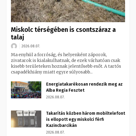
Miskolc térségében is csontszáraz a
talaj
2026.08.07.
Ma enyhül a forróság, és helyenként záporok,
zivatarok is kialakulhatnak, de ezek várhatóan csak
kisebb területeken hoznak jelentősebb esőt. A tartós
csapadékhiány miatt egyre súlyosabb...
Energiatakarékosan rendezik meg az
Alba Regia Fesztet
2026.08.07.
Takarítás közben három mobiltelefont
is ellopott egy miskolci férfi
Kazincbarcikán
2026.08.07.