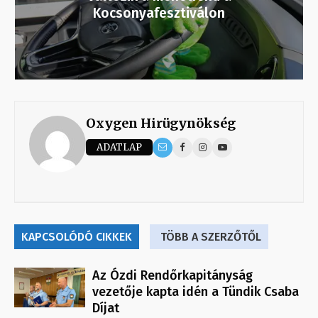
Kocsonyafesztiválon
Oxygen Hirügynökség
ADATLAP
KAPCSOLÓDÓ CIKKEK
TÖBB A SZERZŐTŐL
Az Ózdi Rendőrkapitányság
vezetője kapta idén a Tündik Csaba
Díjat