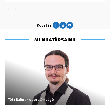
Követés:
MUNKATÁRSAINK
Tóth Bálint – operatőr-vágó
M