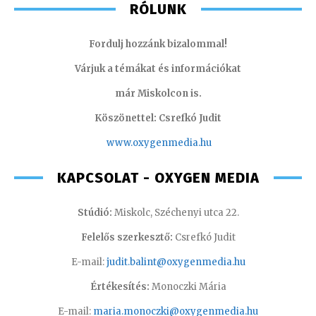
RÓLUNK
Fordulj hozzánk bizalommal!
Várjuk a témákat és információkat
már Miskolcon is.
Köszönettel: Csrefkó Judit
www.oxyge
nmedia.hu
KAPCSOLAT - OXYGEN MEDIA
Stúdió:
Miskolc, Széchenyi utca 22.
Felelős szerkesztő:
Csrefkó Judit
E-mail:
judit.balint@oxygenmedia.hu
Értékesítés:
Monoczki Mária
E-mail:
maria.monoczki@oxygenmedia.hu