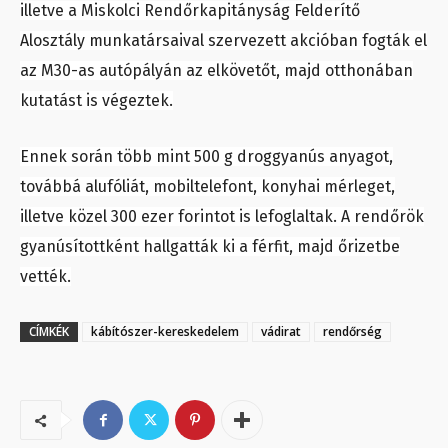
illetve a Miskolci Rendőrkapitányság Felderítő
Alosztály munkatársaival szervezett akcióban fogták el
az M30-as autópályán az elkövetőt, majd otthonában
kutatást is végeztek.
Ennek során több mint 500 g droggyanús anyagot,
továbbá alufóliát, mobiltelefont, konyhai mérleget,
illetve közel 300 ezer forintot is lefoglaltak. A rendőrök
gyanúsítottként hallgatták ki a férfit, majd őrizetbe
vették.
CÍMKÉK
kábítószer-kereskedelem
vádirat
rendőrség