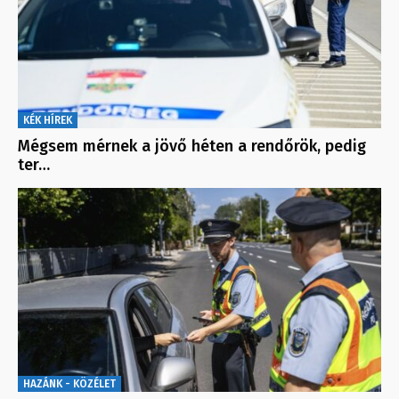
KÉK HÍREK
Mégsem mérnek a jövő héten a rendőrök, pedig
ter…
HAZÁNK - KÖZÉLET