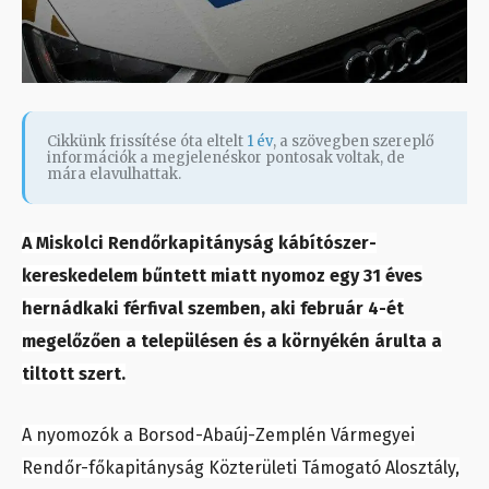
Cikkünk frissítése óta eltelt
1 év
, a szövegben szereplő
információk a megjelenéskor pontosak voltak, de
mára elavulhattak.
A Miskolci Rendőrkapitányság kábítószer-
kereskedelem bűntett miatt nyomoz egy 31 éves
hernádkaki férfival szemben, aki február 4-ét
megelőzően a településen és a környékén árulta a
tiltott szert.
A nyomozók a Borsod-Abaúj-Zemplén Vármegyei
Rendőr-főkapitányság Közterületi Támogató Alosztály,