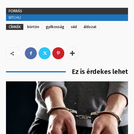
FORRÁS
MTI.HU
CÍMKÉK
börtön
gyilkosság
vád
áldozat
Ez is érdekes lehet