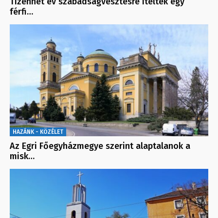
Tizenhét év szabadságvesztésre ítéltek egy
férfi…
HAZÁNK - KÖZÉLET
Az Egri Főegyházmegye szerint alaptalanok a
misk…