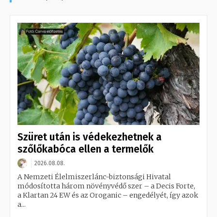
Szüret után is védekezhetnek a
szőlőkabóca ellen a termelők
2026.08.08.
A Nemzeti Élelmiszerlánc-biztonsági Hivatal
módosította három növényvédő szer – a Decis Forte,
a Klartan 24 EW és az Oroganic – engedélyét, így azok
a...