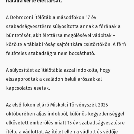
halálra verte élettársát.
A Debreceni Ítélőtábla másodfokon 17 év
szabadságvesztésre súlyosította annak a férfinak a
büntetését, akit élettársa megölésével vádoltak –
közölte a táblabíróság sajtótitkára csütörtökön. A férfi
feltételes szabadságra nem bocsátható.
A súlyosítást az ítélőtábla azzal indokolta, hogy
elszaporodtak a családon belüli erőszakkal
kapcsolatos esetek.
Az első fokon eljáró Miskolci Törvényszék 2025
októberében aljas indokból, különös kegyetlenséggel
elkövetett emberölés miatt 15 év szabadságvesztésre
ítélte a vádlottat. Az ítélet ellen a vádlott és védője