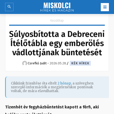
Kezdőlap
Súlyosbította a Debreceni
Ítélőtábla egy emberölés
vádlottjának büntetését
Csrefkó Judit
-
2026.05.28.
KÉK HÍREK
Cikkünk frissítése óta eltelt
2 hónap
, a szövegben
szereplő információk a megjelenéskor pontosak
voltak, de mára elavulhattak.
Tizenhét év fegyházbüntetést kapott a férfi, aki