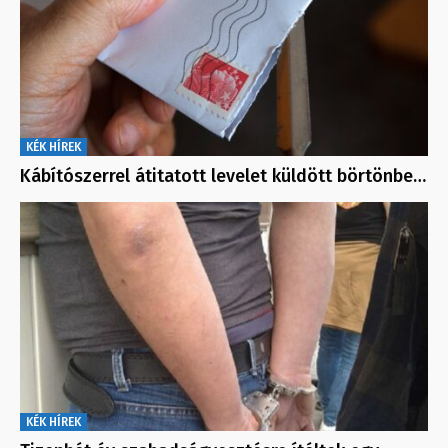
KÉK HÍREK
Kábítószerrel átitatott levelet küldött börtönbe…
KÉK HÍREK