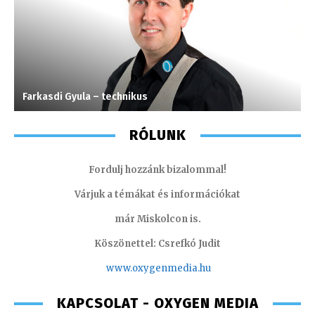
Farkasdi Gyula – technikus
K
RÓLUNK
Fordulj hozzánk bizalommal!
Várjuk a témákat és információkat
már Miskolcon is.
Köszönettel: Csrefkó Judit
www.oxyge
nmedia.hu
KAPCSOLAT - OXYGEN MEDIA