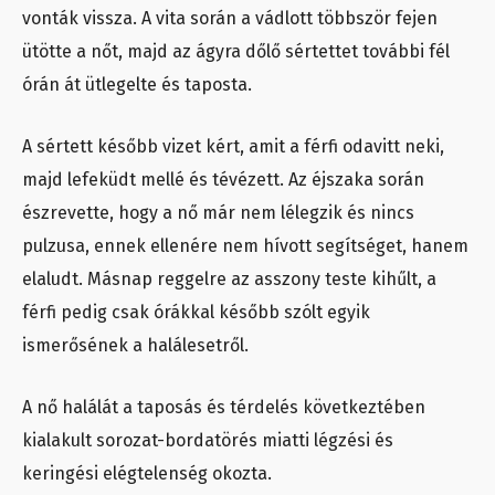
vonták vissza. A vita során a vádlott többször fejen
ütötte a nőt, majd az ágyra dőlő sértettet további fél
órán át ütlegelte és taposta.
A sértett később vizet kért, amit a férfi odavitt neki,
majd lefeküdt mellé és tévézett. Az éjszaka során
észrevette, hogy a nő már nem lélegzik és nincs
pulzusa, ennek ellenére nem hívott segítséget, hanem
elaludt. Másnap reggelre az asszony teste kihűlt, a
férfi pedig csak órákkal később szólt egyik
ismerősének a halálesetről.
A nő halálát a taposás és térdelés következtében
kialakult sorozat-bordatörés miatti légzési és
keringési elégtelenség okozta.