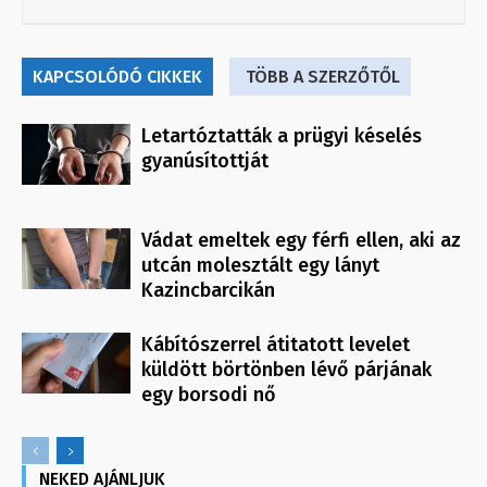
KAPCSOLÓDÓ CIKKEK
TÖBB A SZERZŐTŐL
Letartóztatták a prügyi késelés
gyanúsítottját
Vádat emeltek egy férfi ellen, aki az
utcán molesztált egy lányt
Kazincbarcikán
Kábítószerrel átitatott levelet
küldött börtönben lévő párjának
egy borsodi nő
NEKED AJÁNLJUK