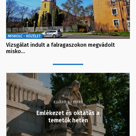
MISKOLC - KÖZÉLET
Vizsgálat indult a falragaszokon megvádolt
misko…
ELŐZŐ SZTORI
Emlékezet és oktatás a
temetők hetén