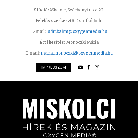
Stúdió:
Miskolc, Széchenyi utca 22.
Felelős szerkesztő:
Csrefkó Judit
E-mail:
judit.balint@oxygenmedia.hu
Értékesítés:
Monoczki Mária
E-mail:
maria.monoczki@oxygenmedia.hu
IMPRESSZUM