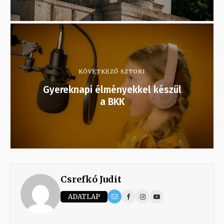
KÖVETKEZŐ SZTORI
Gyereknapi élményekkel készül
a BKK
Csrefkó Judit
ADATLAP