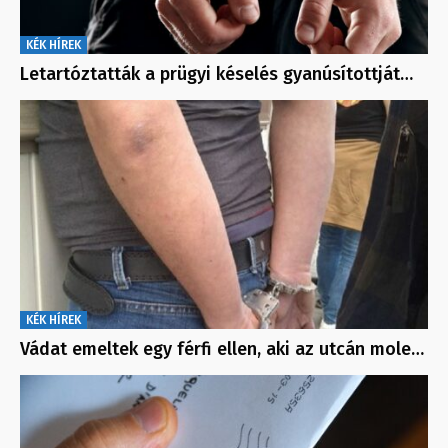
KÉK HÍREK
Letartóztatták a prügyi késelés gyanúsítottját…
KÉK HÍREK
Vádat emeltek egy férfi ellen, aki az utcán mole…