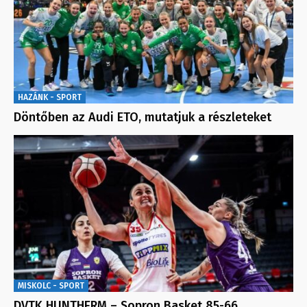
HAZÁNK - SPORT
Döntőben az Audi ETO, mutatjuk a részleteket
MISKOLC - SPORT
DVTK HUNTHERM – Sopron Basket 85-66