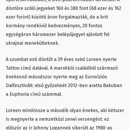
döntőre szóló jegyeket 160 és 380 font (68 ezer és 162
ezer forint) közötti áron forgalmazták, de a brit
kormány rendkívül kedvezményes, 20 fontos
egységáron háromezer belépőjegyet ajánlott fel
ukrajnai menekülteknek.
A szombat esti döntőt a 39 éves svéd Loreen nyerte
Tattoo című dalával. A marokkói családból származó
énekesnő másodszor nyerte meg az Eurovíziós
Dalfesztivált: első győzelmét 2012-ben aratta Bakuban
a Euphoria című számmal.
Loreen mindössze a második olyan énekes, aki kétszer
is megnyerte a nemzetközi zenei versengést: ez
először az ír Johnny Logannek sikerült az 1980-as