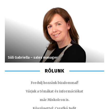
Süli Gabriella – sales manager
S
RÓLUNK
Fordulj hozzánk bizalommal!
Várjuk a témákat és információkat
már Miskolcon is.
Köszönettel: Csrefkó Judit