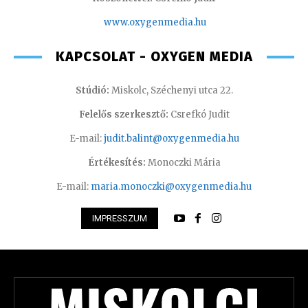
www.oxyge
nmedia.hu
KAPCSOLAT - OXYGEN MEDIA
Stúdió:
Miskolc, Széchenyi utca 22.
Felelős szerkesztő:
Csrefkó Judit
E-mail:
judit.balint@oxygenmedia.hu
Értékesítés:
Monoczki Mária
E-mail:
maria.monoczki@oxygenmedia.hu
IMPRESSZUM