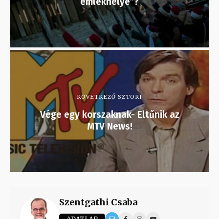
emlékhelye”?
KÖVETKEZŐ SZTORI
Vége egy korszaknak- Eltűnik az
MTV News!
Szentgathi Csaba