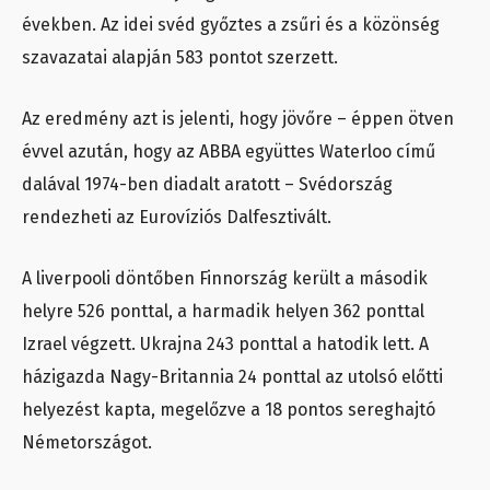
években. Az idei svéd győztes a zsűri és a közönség
szavazatai alapján 583 pontot szerzett.
Az eredmény azt is jelenti, hogy jövőre – éppen ötven
évvel azután, hogy az ABBA együttes Waterloo című
dalával 1974-ben diadalt aratott – Svédország
rendezheti az Eurovíziós Dalfesztivált.
A liverpooli döntőben Finnország került a második
helyre 526 ponttal, a harmadik helyen 362 ponttal
Izrael végzett. Ukrajna 243 ponttal a hatodik lett. A
házigazda Nagy-Britannia 24 ponttal az utolsó előtti
helyezést kapta, megelőzve a 18 pontos sereghajtó
Németországot.