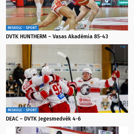
MISKOLC - SPORT
DVTK HUNTHERM – Vasas Akadémia 85-43
MISKOLC - SPORT
DEAC – DVTK Jegesmedvék 4-6