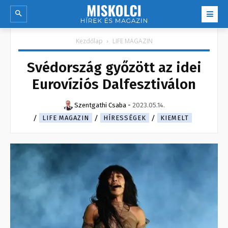
Kezdőlap
LIFE MAGAZIN
Svédország győzött az idei
Eurovíziós Dalfesztiválon
Szentgathi Csaba
-
2023.05.14.
LIFE MAGAZIN
HÍRESSÉGEK
KIEMELT