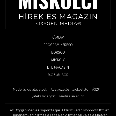
CÍMLAP
PROGRAM KERESŐ
BORSOD
MISKOLC
LIFE MAGAZIN
MOZIMŰSOR
Moderációs alapelvek
Adatkezelési tájékoztató
ÁSZF
Játékszabályzat
Médiaajánlatunk
Az Oxygen Media Csoport tagjai: A Plusz Rádió Nonprofit Kft, az
Dunapart Rádió Kft és a Lajta Rádió Kft az MTVA és a Magyar