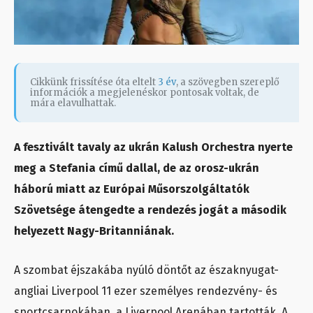
Cikkünk frissítése óta eltelt
3 év
, a szövegben szereplő
információk a megjelenéskor pontosak voltak, de
mára elavulhattak.
A fesztivált tavaly az ukrán Kalush Orchestra nyerte
meg a Stefania című dallal, de az orosz-ukrán
háború miatt az Európai Műsorszolgáltatók
Szövetsége átengedte a rendezés jogát a második
helyezett Nagy-Britanniának.
A szombat éjszakába nyúló döntőt az északnyugat-
angliai Liverpool 11 ezer személyes rendezvény- és
sportcsarnokában, a Liverpool Arenában tartották. A