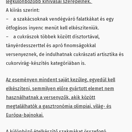
legkülönbözőbb kihívásai szerepelnek.
A kiírás szerint:
– a szakácsoknak vendégváró falatkákat és egy
ötfogásos ínyenc menüt kell elkészíteniük.
– a cukrászok többek között dísztortával,
tányérdesszerttel és apró finomságokkal
versenyeznek, de indulhatnak cukrászati artisztika és
cukorvirág-készítés kategóriában is.
Az eseményen mindent saját kezűleg, egyedül kell
elkészíteni, semmilyen előre gyártott elemet nem
használhatnak a versenyzők, akik között
megtalálhatók a gasztronómia olimpiai, világ- és
Európa-bajnokai.
A különböző ételkészítő szakmákat összefogó