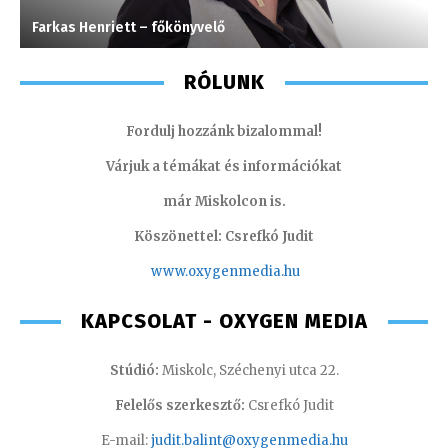
Farkas Henriett – főkönyvelő
S
RÓLUNK
Fordulj hozzánk bizalommal!
Várjuk a témákat és információkat
már Miskolcon is.
Köszönettel: Csrefkó Judit
www.oxyge
nmedia.hu
KAPCSOLAT - OXYGEN MEDIA
Stúdió:
Miskolc, Széchenyi utca 22.
Felelős szerkesztő:
Csrefkó Judit
E-mail:
judit.balint@oxygenmedia.hu