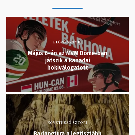
ELŐZŐ SZTORI
Május 6-án az MVM Dome-ban
játszik a kanadai
hokiválogatott
KÖVETKEZŐ SZTORI
Barlangtúra a legtisztább