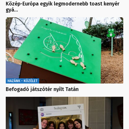
Közép-Európa egyik legmodernebb toast kenyér
gyá…
HAZÁNK - KÖZÉLET
Befogadó játszótér nyílt Tatán