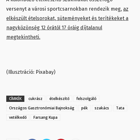
versenyt a városi sportcsarnokban rendezik meg,
az
elkészült ételsorokat, süteményeket és terítékeket a
nagyközönség 12 órától 17 óráig díjtalanul
megtekintheti.
(Illusztráció: Pixabay)
CÍMKÉK
cukrász
ételkészítő
felszolgáló
Országos Gasztronómiai Bajnokság
pék
szakács
Tata
vetélkedő
Farsang Kupa