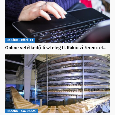
HAZÁNK - KÖZÉLET
Online vetélkedő tiszteleg II. Rákóczi Ferenc el…
HAZÁNK - GAZDASÁG