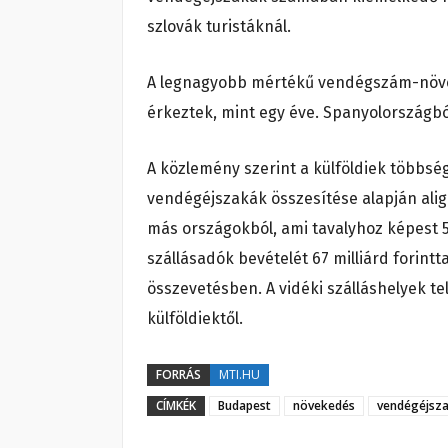
szlovák turistáknál.
A legnagyobb mértékű vendégszám-növek
érkeztek, mint egy éve. Spanyolországból
A közlemény szerint a külföldiek többség
vendégéjszakák összesítése alapján alig 
más országokból, ami tavalyhoz képest 5
szállásadók bevételét 67 milliárd forint
összevetésben. A vidéki szálláshelyek t
külföldiektől.
FORRÁS
MTI.HU
CÍMKÉK
Budapest
növekedés
vendégéjsz