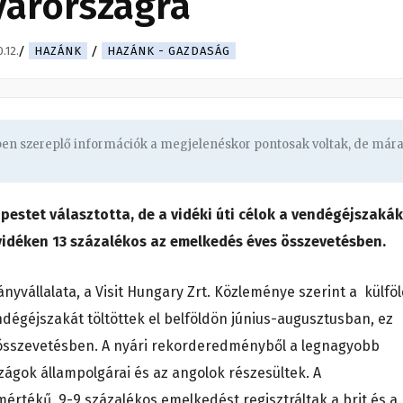
arországra
.12.
HAZÁNK
HAZÁNK - GAZDASÁG
gben szereplő információk a megjelenéskor pontosak voltak, de már
pestet választotta, de a vidéki úti célok a vendégéjszakák
 vidéken 13 százalékos az emelkedés éves összevetésben.
nyvállalata, a Visit Hungary Zrt. Közleménye szerint a külföl
égéjszakát töltöttek el belföldön június-augusztusban, ez
sszevetésben. A nyári rekorderedményből a legnagyobb
zágok állampolgárai és az angolok részesültek. A
tékű, 9-9 százalékos emelkedést regisztráltak a brit és a