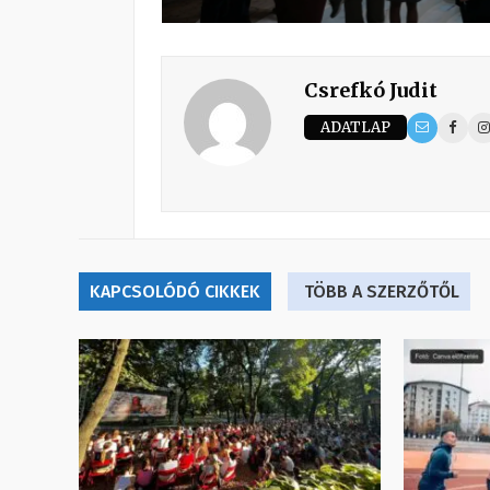
Csrefkó Judit
ADATLAP
KAPCSOLÓDÓ CIKKEK
TÖBB A SZERZŐTŐL