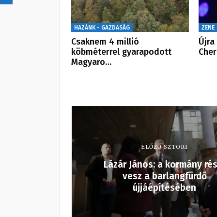
HAZÁNK - GAZDASÁG
ZENE
Csaknem 4 millió
Újra
köbméterrel gyarapodott
Cher
Magyaro…
ELŐZŐ SZTORI
Lázár János: a kormány rés
vesz a barlangfürdő
újjáépítésében