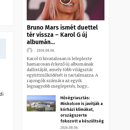
Bruno Mars ismét duettel
tér vissza – Karol G új
albumán...
a
2026.08.06.
Karol G hivatalosan is leleplezte
hamarosan érkező új albumának
dallistáját, amely több világsztár
együttműködését is tartalmazza. A
rajongók számára az egyik
legnagyobb meglepetés, hogy...
di
Hőségriasztás:
Miskolcon is javítják a
kórházi klímákat,
országszerte
fokozott a készültség
2026.08.06.