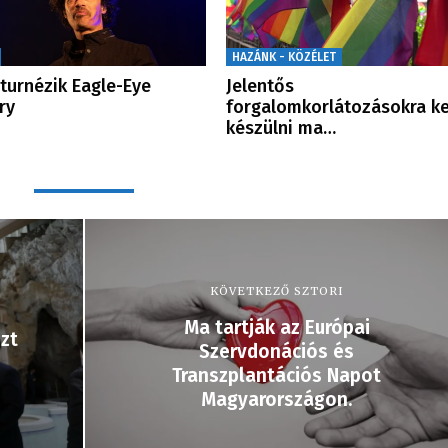
HAZÁNK - KÖZÉLET
 turnézik Eagle-Eye
Jelentős
ry
forgalomkorlátozásokra ke
készülni ma…
KÖVETKEZŐ SZTORI
Ma tartják az Európai
zt
Szervdonációs és
Transzplantációs Napot
Magyarországon.