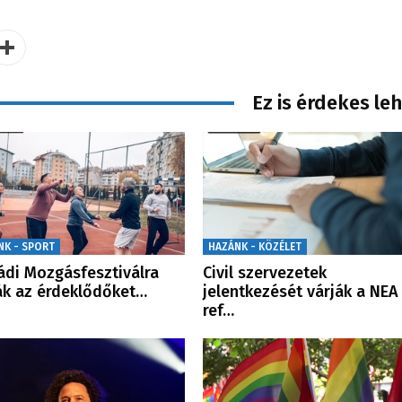
Ez is érdekes le
NK - SPORT
HAZÁNK - KÖZÉLET
ádi Mozgásfesztiválra
Civil szervezetek
ák az érdeklődőket…
jelentkezését várják a NEA
ref…