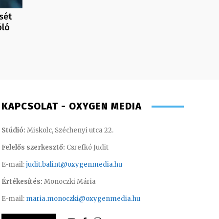
sét
óló
KAPCSOLAT - OXYGEN MEDIA
Stúdió:
Miskolc, Széchenyi utca 22.
Felelős szerkesztő:
Csrefkó Judit
E-mail:
judit.balint@oxygenmedia.hu
Értékesítés:
Monoczki Mária
E-mail:
maria.monoczki@oxygenmedia.hu