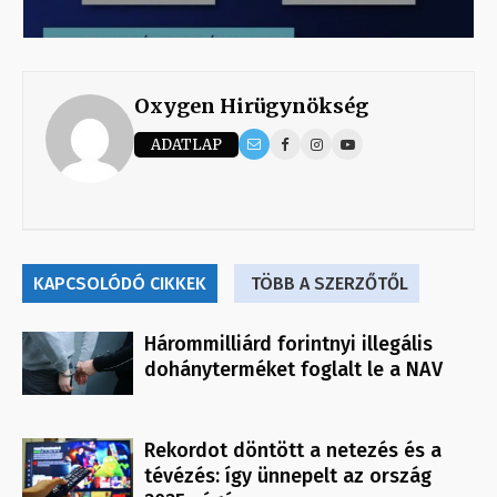
Oxygen Hirügynökség
ADATLAP
KAPCSOLÓDÓ CIKKEK
TÖBB A SZERZŐTŐL
Hárommilliárd forintnyi illegális
dohányterméket foglalt le a NAV
Rekordot döntött a netezés és a
tévézés: így ünnepelt az ország