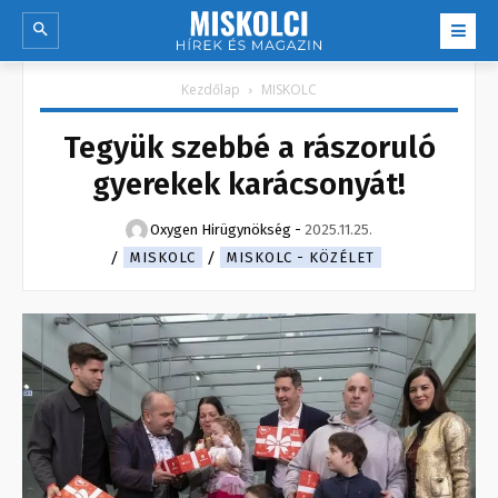
Kezdőlap
MISKOLC
Tegyük szebbé a rászoruló
gyerekek karácsonyát!
Oxygen Hirügynökség
-
2025.11.25.
MISKOLC
MISKOLC - KÖZÉLET