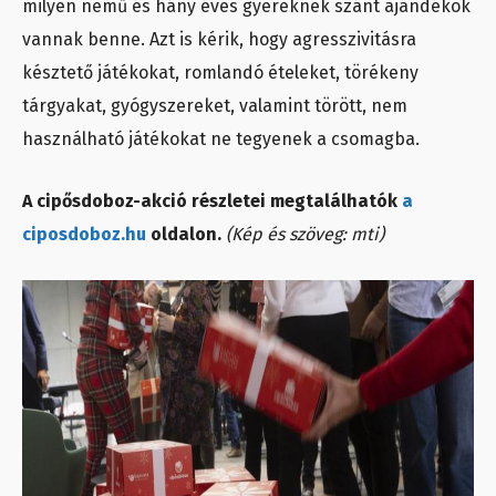
milyen nemű és hány éves gyereknek szánt ajándékok
vannak benne. Azt is kérik, hogy agresszivitásra
késztető játékokat, romlandó ételeket, törékeny
tárgyakat, gyógyszereket, valamint törött, nem
használható játékokat ne tegyenek a csomagba.
A cipősdoboz-akció részletei megtalálhatók
a
ciposdoboz.hu
oldalon.
(Kép és szöveg: mti)