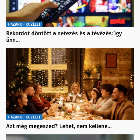
HAZÁNK - KÖZÉLET
Rekordot döntött a netezés és a tévézés: így
ünn…
HAZÁNK - KÖZÉLET
Azt még megeszed? Lehet, nem kellene…