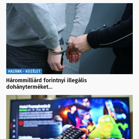
HAZÁNK - KÖZÉLET
Hárommilliárd forintnyi illegális
dohányterméket…