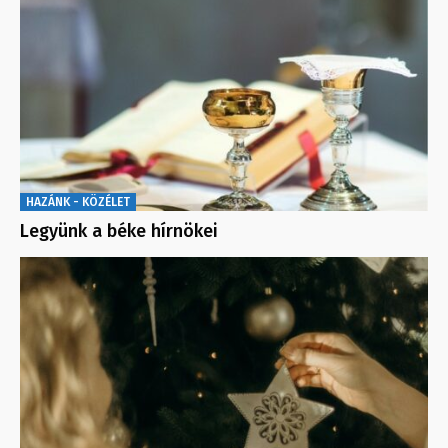
HAZÁNK - KÖZÉLET
Legyünk a béke hírnökei