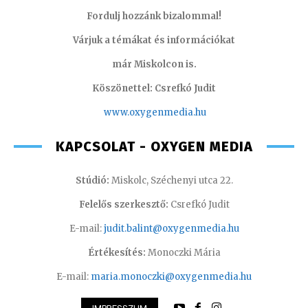
Fordulj hozzánk bizalommal!
Várjuk a témákat és információkat
már Miskolcon is.
Köszönettel: Csrefkó Judit
www.oxyge
nmedia.hu
KAPCSOLAT - OXYGEN MEDIA
Stúdió:
Miskolc, Széchenyi utca 22.
Felelős szerkesztő:
Csrefkó Judit
E-mail:
judit.balint@oxygenmedia.hu
Értékesítés:
Monoczki Mária
E-mail:
maria.monoczki@oxygenmedia.hu