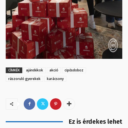
CÍMKÉK
ajándékok
akció
cipősdoboz
rászoruló gyerekek
karácsony
Ez is érdekes lehet