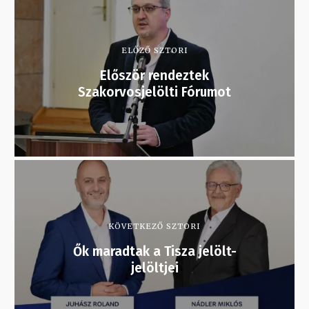
ELŐZŐ SZTORI
Először rendeztek
Szakorvosjelölti Fórumot
KÖVETKEZŐ SZTORI
Ők maradtak a Tisza jelölt-
jelöltjei