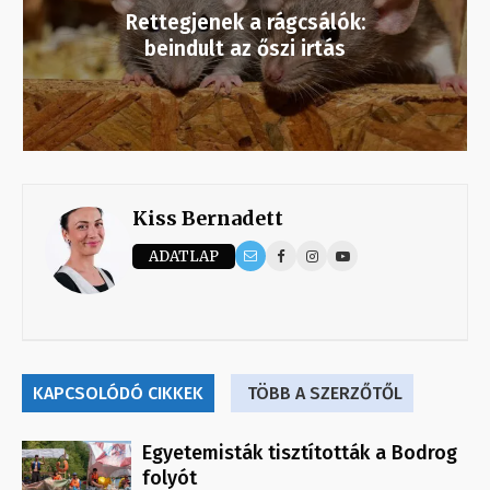
Rettegjenek a rágcsálók:
beindult az őszi irtás
Kiss Bernadett
ADATLAP
KAPCSOLÓDÓ CIKKEK
TÖBB A SZERZŐTŐL
Egyetemisták tisztították a Bodrog
folyót