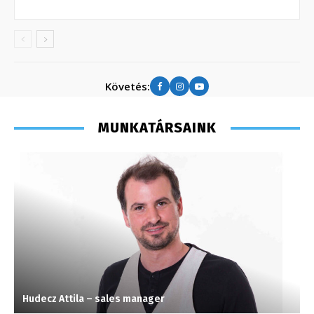
Követés:
MUNKATÁRSAINK
Hudecz Attila – sales manager
M