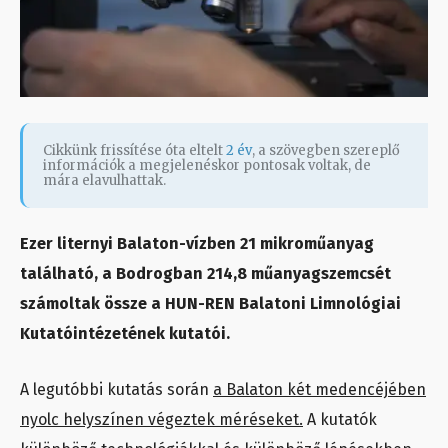
Cikkünk frissítése óta eltelt
2 év
, a szövegben szereplő
információk a megjelenéskor pontosak voltak, de
mára elavulhattak.
Ezer liternyi Balaton-vízben 21 mikroműanyag
található, a Bodrogban 214,8 műanyagszemcsét
számoltak össze a HUN-REN Balatoni Limnológiai
Kutatóintézetének kutatói.
A legutóbbi kutatás során
a Balaton két medencéjében
nyolc helyszínen végeztek méréseket.
A kutatók