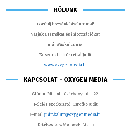
RÓLUNK
Fordulj hozzánk bizalommal!
Várjuk a témákat és információkat
már Miskolcon is.
Köszönettel: Csrefkó Judit
www.oxyge
nmedia.hu
KAPCSOLAT - OXYGEN MEDIA
Stúdió:
Miskolc, Széchenyi utca 22.
Felelős szerkesztő:
Csrefkó Judit
E-mail:
judit.balint@oxygenmedia.hu
Értékesítés:
Monoczki Mária