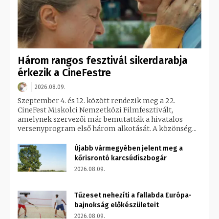
Három rangos fesztivál sikerdarabja
érkezik a CineFestre
2026.08.09.
Szeptember 4. és 12. között rendezik meg a 22.
CineFest Miskolci Nemzetközi Filmfesztivált,
amelynek szervezői már bemutatták a hivatalos
versenyprogram első három alkotását. A közönség...
Újabb vármegyében jelent meg a
kőrisrontó karcsúdíszbogár
2026.08.09.
Tűzeset nehezíti a fallabda Európa-
bajnokság előkészületeit
2026.08.09.