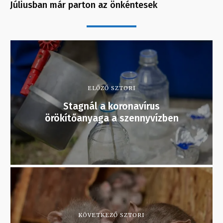
Júliusban már parton az önkéntesek
ELŐZŐ SZTORI
Stagnál a koronavírus
örökítőanyaga a szennyvízben
KÖVETKEZŐ SZTORI