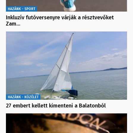
HAZÁNK - SPORT
Inkluzív futóversenyre várják a résztvevőket
Zam…
HAZÁNK - KÖZÉLET
27 embert kellett kimenteni a Balatonból