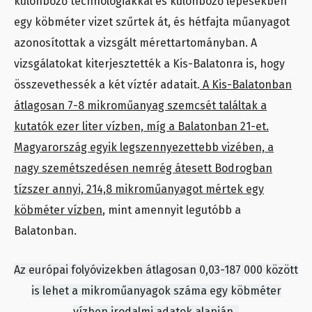
különböző technológiákkal és különböző lépésekben
egy köbméter vizet szűrtek át, és hétfajta műanyagot
azonosítottak a vizsgált mérettartományban. A
vizsgálatokat kiterjesztették a Kis-Balatonra is, hogy
összevethessék a két víztér adatait.
A Kis-Balatonban
átlagosan 7-8 mikroműanyag szemcsét találtak a
kutatók ezer liter vízben, míg a Balatonban 21-et.
Magyarország egyik legszennyezettebb vizében, a
nagy szemétszedésen nemrég átesett Bodrogban
tízszer annyi, 214,8 mikroműanyagot mértek egy
köbméter vízben
, mint amennyit legutóbb a
Balatonban.
Az európai folyóvizekben átlagosan 0,03-187 000 között
is lehet a mikroműanyagok száma egy köbméter
vízben irodalmi adatok alapján.