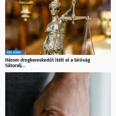
KÉK HÍREK
Három drogkereskedőt ítélt el a bíróság
Sátoralj…