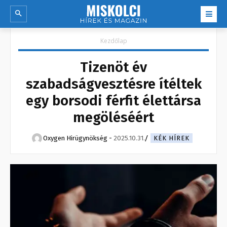
Kezdőlap
Tizenöt év
szabadságvesztésre ítéltek
egy borsodi férfit élettársa
megöléséért
Oxygen Hirügynökség
-
2025.10.31.
KÉK HÍREK