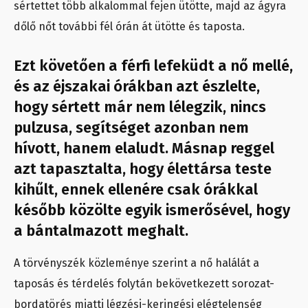
sértettet több alkalommal fejen ütötte, majd az ágyra
dőlő nőt további fél órán át ütötte és taposta.
Ezt követően a férfi lefeküdt a nő mellé,
és az éjszakai órákban azt észlelte,
hogy sértett már nem lélegzik, nincs
pulzusa, segítséget azonban nem
hívott, hanem elaludt. Másnap reggel
azt tapasztalta, hogy élettársa teste
kihűlt, ennek ellenére csak órákkal
később közölte egyik ismerősével, hogy
a bántalmazott meghalt.
A törvényszék közleménye szerint a nő halálát a
taposás és térdelés folytán bekövetkezett sorozat-
bordatörés miatti légzési-keringési elégtelenség