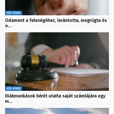
KÉK HÍREK
Odament a feleségéhez, lerántotta, megrúgta és
o…
KÉK HÍREK
Diákmunkások bérét utalta saját számlájára egy
m…