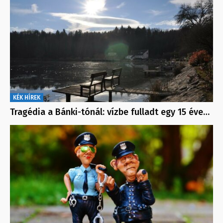
KÉK HÍREK
Tragédia a Bánki-tónál: vízbe fulladt egy 15 éve…