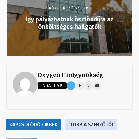
KÖVETKEZŐ SZTORI
Így pályázhatnak ösztöndíjra az
önköltséges hallgatók
Oxygen Hirügynökség
ADATLAP
KAPCSOLÓDÓ CIKKEK
TÖBB A SZERZŐTŐL