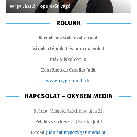
Varga László – operatőr-vágó
F
RÓLUNK
Fordulj hozzánk bizalommal!
Várjuk a témákat és információkat
már Miskolcon is.
Köszönettel: Csrefkó Judit
www.oxyge
nmedia.hu
KAPCSOLAT - OXYGEN MEDIA
Stúdió:
Miskolc, Széchenyi utca 22.
Felelős szerkesztő:
Csrefkó Judit
E-mail:
judit.balint@oxygenmedia.hu