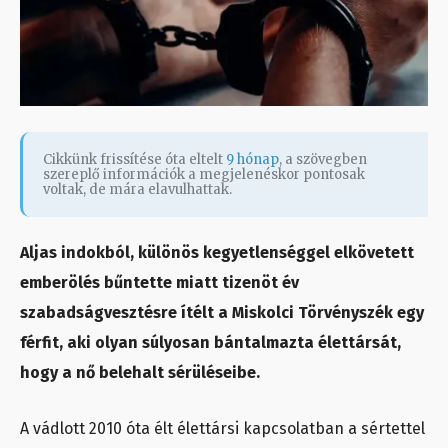
Cikkünk frissítése óta eltelt
9 hónap
, a szövegben
szereplő információk a megjelenéskor pontosak
voltak, de mára elavulhattak.
Aljas indokból, különös kegyetlenséggel elkövetett
emberölés bűntette miatt tizenöt év
szabadságvesztésre ítélt a Miskolci Törvényszék egy
férfit, aki olyan súlyosan bántalmazta élettársát,
hogy a nő belehalt sérüléseibe.
A vádlott 2010 óta élt élettársi kapcsolatban a sértettel