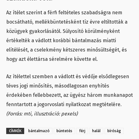
Az ítélet szerint a férfi feltételes szabadságra nem
bocsátható, mellékbüntetésként tíz évre eltiltották a
közügyek gyakorlásától. Súlyosító körülményként
értékelték a vádlott korábbi bántalmazás miatti
elítélését, a cselekmény kétszeres minősültségét, és
hogy azt élettársa sérelmére követte el.
Az ítélettel szemben a vádlott és védője elsődlegesen
téves jogi minősítés, másodlagosan enyhítés
érdekében fellebbezett, az ügyész három munkanapot
fenntartott a jogorvoslati nyilatkozat megtételére.
(Forrás: mti, illusztráció: pexels)
CÍMKÉK
bántalmazó
büntetés
férj
halál
bíróság