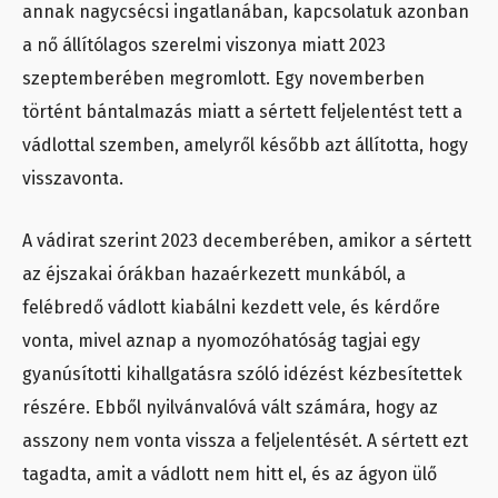
annak nagycsécsi ingatlanában, kapcsolatuk azonban
a nő állítólagos szerelmi viszonya miatt 2023
szeptemberében megromlott. Egy novemberben
történt bántalmazás miatt a sértett feljelentést tett a
vádlottal szemben, amelyről később azt állította, hogy
visszavonta.
A vádirat szerint 2023 decemberében, amikor a sértett
az éjszakai órákban hazaérkezett munkából, a
felébredő vádlott kiabálni kezdett vele, és kérdőre
vonta, mivel aznap a nyomozóhatóság tagjai egy
gyanúsítotti kihallgatásra szóló idézést kézbesítettek
részére. Ebből nyilvánvalóvá vált számára, hogy az
asszony nem vonta vissza a feljelentését. A sértett ezt
tagadta, amit a vádlott nem hitt el, és az ágyon ülő