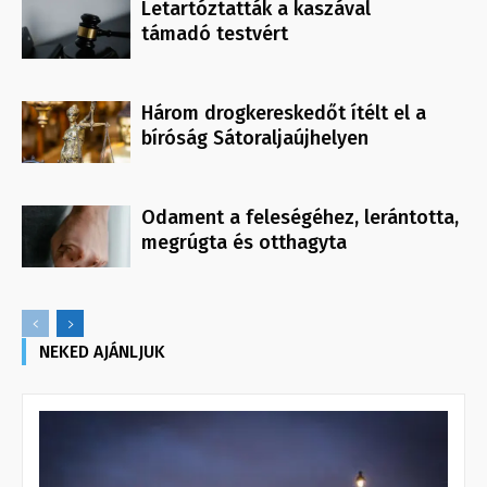
Letartóztatták a kaszával
támadó testvért
Három drogkereskedőt ítélt el a
bíróság Sátoraljaújhelyen
Odament a feleségéhez, lerántotta,
megrúgta és otthagyta
NEKED AJÁNLJUK