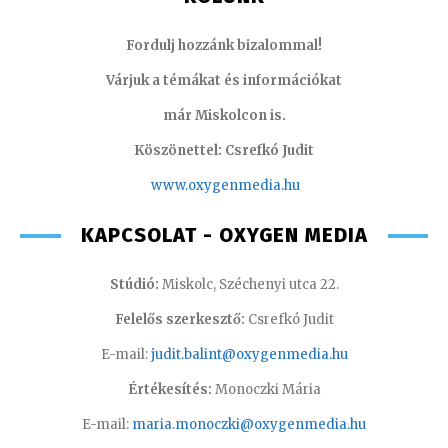
Fordulj hozzánk bizalommal!
Várjuk a témákat és információkat
már Miskolcon is.
Köszönettel: Csrefkó Judit
www.oxyge
nmedia.hu
KAPCSOLAT - OXYGEN MEDIA
Stúdió:
Miskolc, Széchenyi utca 22.
Felelős szerkesztő:
Csrefkó Judit
E-mail:
judit.balint@oxygenmedia.hu
Értékesítés:
Monoczki Mária
E-mail:
maria.monoczki@oxygenmedia.hu