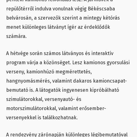
repülőtérről indulva vonulnak végig Békéscsaba
belvárosán, a szervezők szerint a mintegy kétórás
menet különleges látványt ígér az érdeklődők
számára.
A hétvége során számos látványos és interaktív
program várja a közönséget. Lesz kamionos gyorsulási
verseny, kamionhúzó megmérettetés,
hangnyomásmérés, valamint dakaros kamioncsapat-
bemutató is. A látogatók ingyenesen kipróbálható
szimulátorokkal, versenyautó- és
motorszimulátorokkal, valamint erősember-
versenyekkel is találkozhatnak.
A rendezvény zárónapján különleges légibemutatóval