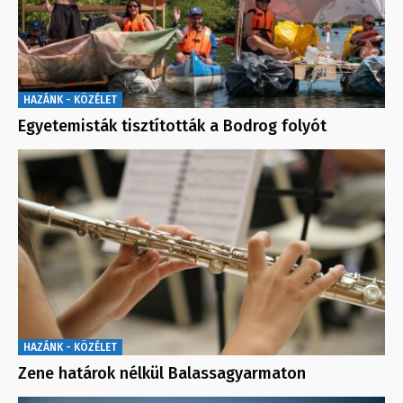
HAZÁNK - KÖZÉLET
Egyetemisták tisztították a Bodrog folyót
HAZÁNK - KÖZÉLET
Zene határok nélkül Balassagyarmaton