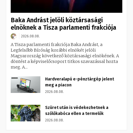
Baka Andrást jelöli köztársasági
elnöknek a Tisza parlamenti frakciója
2026.08.08.
A Tisza parlamenti frakciója Baka Andrást, a
Legfelsőbb Bíróság korábbi elnökét jelöli
Magyarország következő köztársasági elnökének. A
döntést a képviselőcsoport titkos szavazással hozta
meg. A...
Hardveralapú e-pénztárgép jelent
meg a piacon
2026.08.08.
Szüret után is védekezhetnek a
szőlőkabóca ellen a termelők
2026.08.08.