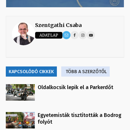
Szentgathi Csaba
ADATLAP
KAPCSOLÓDÓ CIKKEK
TÖBB A SZERZŐTŐL
Oldalkocsik lepik el a Parkerdőt
Egyetemisták tisztították a Bodrog
folyót