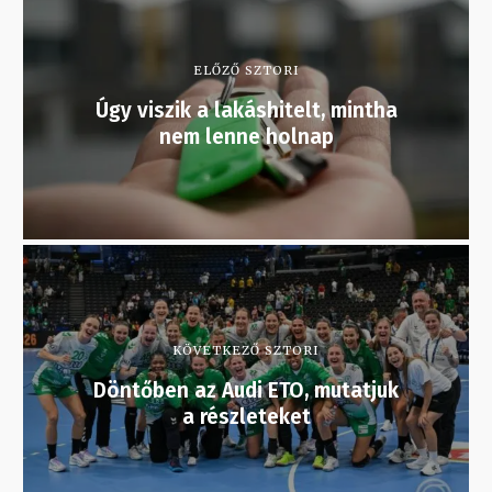
ELŐZŐ SZTORI
Úgy viszik a lakáshitelt, mintha
nem lenne holnap
KÖVETKEZŐ SZTORI
Döntőben az Audi ETO, mutatjuk
a részleteket