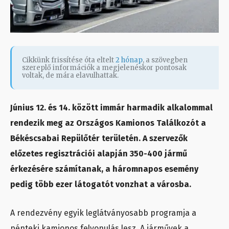
Cikkünk frissítése óta eltelt
2 hónap
, a szövegben
szereplő információk a megjelenéskor pontosak
voltak, de mára elavulhattak.
Június 12. és 14. között immár harmadik alkalommal
rendezik meg az Országos Kamionos Találkozót a
Békéscsabai Repülőtér területén. A szervezők
előzetes regisztrációi alapján 350-400 jármű
érkezésére számítanak, a háromnapos esemény
pedig több ezer látogatót vonzhat a városba.
A rendezvény egyik leglátványosabb programja a
pénteki kamionos felvonulás lesz. A járművek a