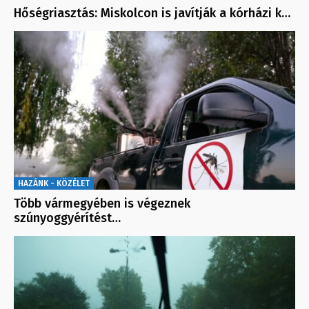
Hőségriasztás: Miskolcon is javítják a kórházi k…
HAZÁNK - KÖZÉLET
Több vármegyében is végeznek
szúnyoggyérítést…