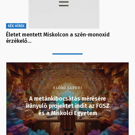
KÉK HÍREK
Életet mentett Miskolcon a szén-monoxid
érzékelő…
ELŐZŐ SZTORI
A metánkibocsátás mérésére
irányuló projektet indít az FGSZ
és a Miskolci Egyetem