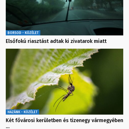
BORSOD - KÖZÉLET
Elsőfokú riasztást adtak ki zivatarok miatt
HAZÁNK - KÖZÉLET
Két fővárosi kerületben és tizenegy vármegyében
…