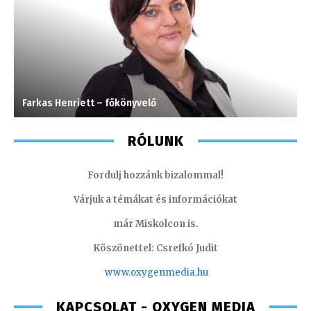
Farkas Henriett – főkönyvelő
V
RÓLUNK
Fordulj hozzánk bizalommal!
Várjuk a témákat és információkat
már Miskolcon is.
Köszönettel: Csrefkó Judit
www.oxyge
nmedia.hu
KAPCSOLAT - OXYGEN MEDIA