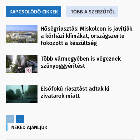
KAPCSOLÓDÓ CIKKEK
TÖBB A SZERZŐTŐL
Hőségriasztás: Miskolcon is javítják
a kórházi klímákat, országszerte
fokozott a készültség
Több vármegyében is végeznek
szúnyoggyérítést
Elsőfokú riasztást adtak ki
zivatarok miatt
NEKED AJÁNLJUK