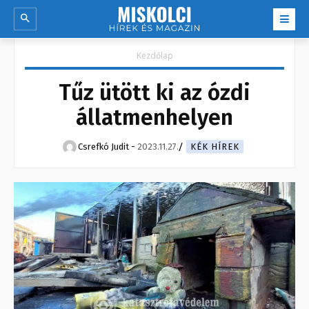
Kezdőlap
Tűz ütött ki az ózdi
állatmenhelyen
Csrefkó Judit
-
2023.11.27.
KÉK HÍREK