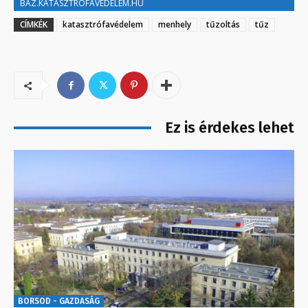
BAZ.KATASZTROFAVEDELEM.HU
CÍMKÉK
katasztrófavédelem
menhely
tűzoltás
tűz
Ez is érdekes lehet
BORSOD - GAZDASÁG