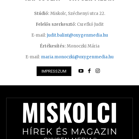
Stúdió:
Miskolc, Széchenyi utca 22.
Felelős szerkesztő:
Csrefkó Judit
E-mail:
judit.balint@oxygenmedia.hu
Értékesítés:
Monoczki Mária
E-mail:
maria.monoczki@oxygenmedia.hu
IMPRESSZUM