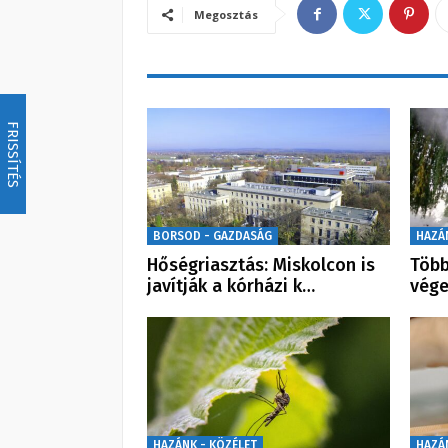
Megosztás
FRISSÍTÉS
BORSOD - GAZDASÁG
HAZÁ
Hőségriasztás: Miskolcon is
Több
javítják a kórházi k…
vége
HAZÁNK - KÖZÉLET
HAZÁ