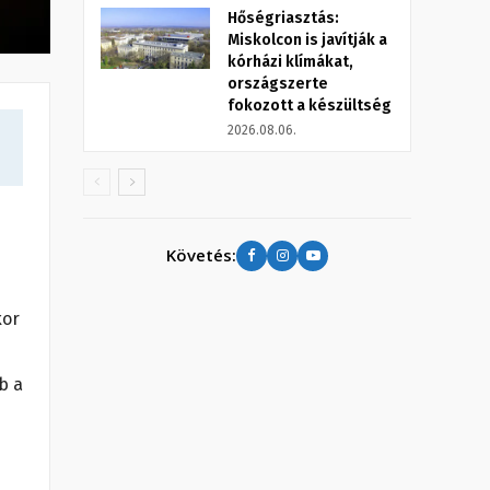
Hőségriasztás:
Miskolcon is javítják a
kórházi klímákat,
országszerte
fokozott a készültség
2026.08.06.
Követés:
kor
b a