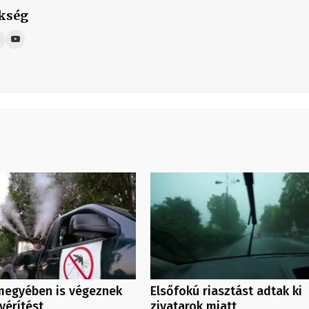
kség
megyében is végeznek
Elsőfokú riasztást adtak ki
yérítést
zivatarok miatt