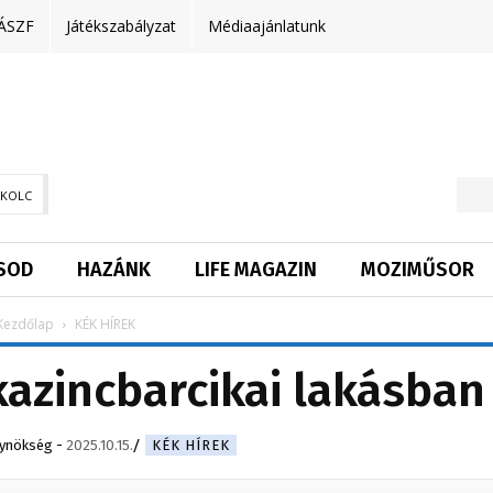
ÁSZF
Játékszabályzat
Médiaajánlatunk
SKOLC
SOD
HAZÁNK
LIFE MAGAZIN
MOZIMŰSOR
Kezdőlap
KÉK HÍREK
 kazincbarcikai lakásban
gynökség
-
2025.10.15.
KÉK HÍREK