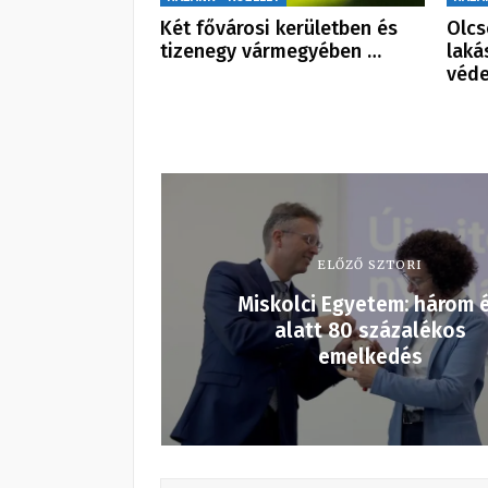
Két fővárosi kerületben és
Olcs
tizenegy vármegyében …
laká
véd
ELŐZŐ SZTORI
Miskolci Egyetem: három 
alatt 80 százalékos
emelkedés