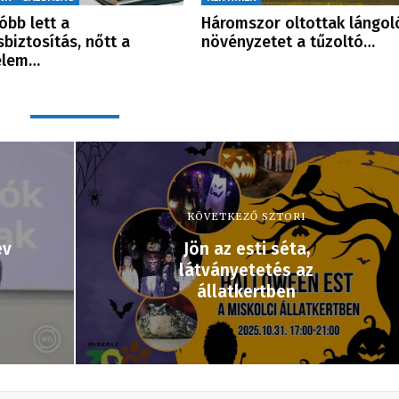
óbb lett a
Háromszor oltottak lángol
sbiztosítás, nőtt a
növényzetet a tűzoltó…
elem…
KÖVETKEZŐ SZTORI
év
Jön az esti séta,
látványetetés az
állatkertben