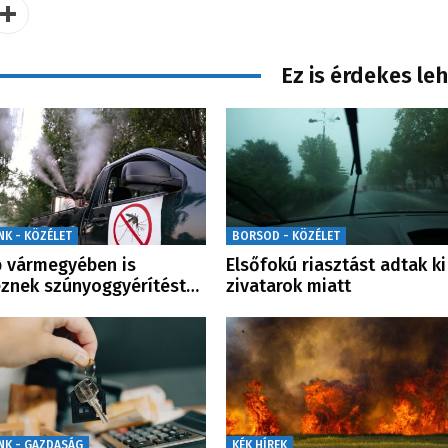
Ez is érdekes le
NK - KÖZÉLET
BORSOD - KÖZÉLET
 vármegyében is
Elsőfokú riasztást adtak ki
znek szúnyoggyérítést…
zivatarok miatt
NK - GAZDASÁG
KÉK HÍREK