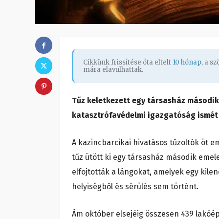
Cikkünk frissítése óta eltelt
10 hónap
, a s
mára elavulhattak.
Tűz keletkezett egy társasház második
katasztrófavédelmi igazgatóság ismét 
A kazincbarcikai hivatásos tűzoltók öt 
tűz ütött ki egy társasház második emel
elfojtották a lángokat, amelyek egy kile
helyiségből és sérülés sem történt.
Ám október elsejéig összesen 439 lakóé