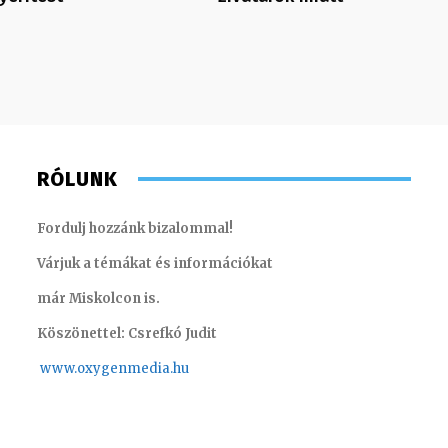
RÓLUNK
Fordulj hozzánk bizalommal!
Várjuk a témákat és információkat
már Miskolcon is.
Köszönettel: Csrefkó Judit
www.oxyge
nmedia.hu
Koródi Petra
Huszti T