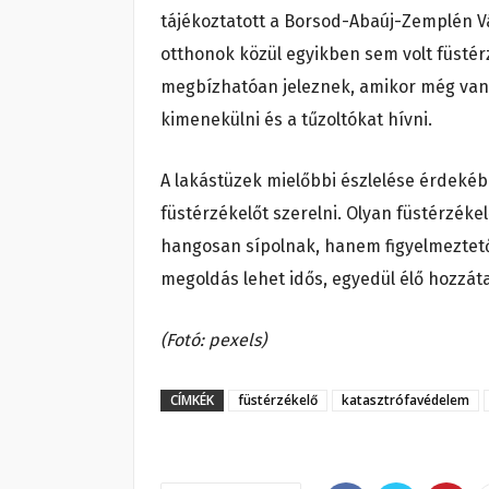
tájékoztatott a Borsod-Abaúj-Zemplén Vá
otthonok közül egyikben sem volt füstér
megbízhatóan jeleznek, amikor még van i
kimenekülni és a tűzoltókat hívni.
A lakástüzek mielőbbi észlelése érdeké
füstérzékelőt szerelni. Olyan füstérzék
hangosan sípolnak, hanem figyelmeztető 
megoldás lehet idős, egyedül élő hozzát
(Fotó: pexels)
CÍMKÉK
füstérzékelő
katasztrófavédelem