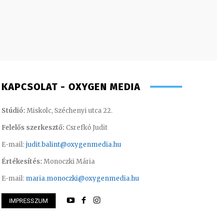
KAPCSOLAT - OXYGEN MEDIA
Stúdió:
Miskolc, Széchenyi utca 22.
Felelős szerkesztő:
Csrefkó Judit
E-mail:
judit.balint@oxygenmedia.hu
Értékesítés:
Monoczki Mária
E-mail:
maria.monoczki@oxygenmedia.hu
IMPRESSZUM
amás – operatőr, vágó
Tóth Bálint – oper