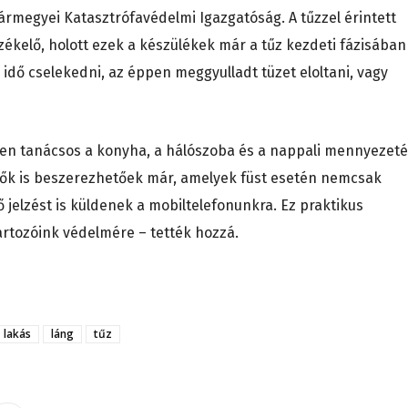
rmegyei Katasztrófavédelmi Igazgatóság. A tűzzel érintett
zékelő, holott ezek a készülékek már a tűz kezdeti fázisában
dő cselekedni, az éppen meggyulladt tüzet eloltani, vagy
ben tanácsos a konyha, a hálószoba és a nappali mennyezet
elők is beszerezhetőek már, amelyek füst esetén nemcsak
jelzést is küldenek a mobiltelefonunkra. Ez praktikus
artozóink védelmére – tették hozzá.
lakás
láng
tűz