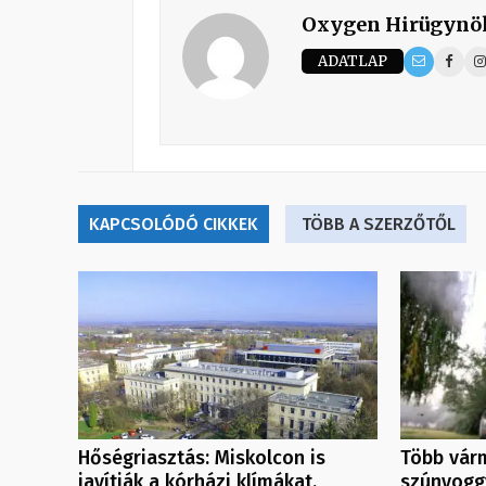
Oxygen Hirügynö
ADATLAP
KAPCSOLÓDÓ CIKKEK
TÖBB A SZERZŐTŐL
Hőségriasztás: Miskolcon is
Több vár
javítják a kórházi klímákat,
szúnyogg