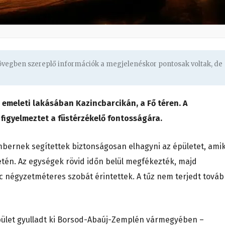
zövegben szereplő információk a megjelenéskor pontosak voltak, de
 emeleti lakásában Kazincbarcikán, a Fő téren. A
figyelmeztet a füstérzékelő fontosságára.
embernek segítettek biztonságosan elhagyni az épületet, ami
etén. Az egységek rövid időn belül megfékezték, majd
nc négyzetméteres szobát érintettek. A tűz nem terjedt továb
pület gyulladt ki Borsod-Abaúj-Zemplén vármegyében –