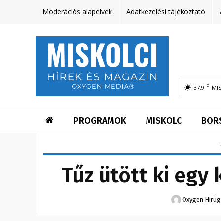
Moderációs alapelvek
Adatkezelési tájékoztató
C
37.9
MI
PROGRAMOK
MISKOLC
BOR
Tűz ütött ki egy
Oxygen Hirü