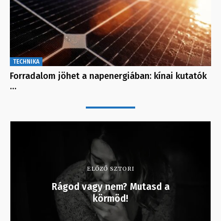
TECHNIKA
Forradalom jöhet a napenergiában: kínai kutatók
…
ELŐZŐ SZTORI
Rágod vagy nem? Mutasd a
körmöd!