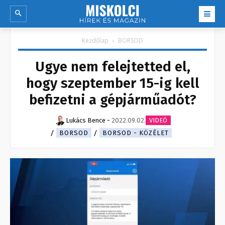
Kezdőlap
BORSOD
Ugye nem felejtetted el,
hogy szeptember 15-ig kell
befizetni a gépjárműadót?
Lukács Bence
-
2022.09.02.
VIDEÓ
BORSOD
BORSOD - KÖZÉLET