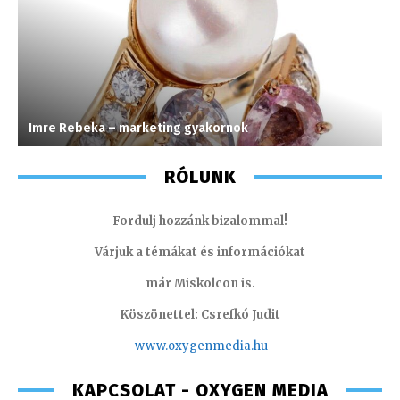
Imre Rebeka – marketing gyakornok
K
RÓLUNK
Fordulj hozzánk bizalommal!
Várjuk a témákat és információkat
már Miskolcon is.
Köszönettel: Csrefkó Judit
www.oxyge
nmedia.hu
KAPCSOLAT - OXYGEN MEDIA