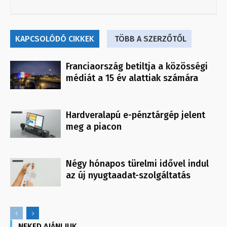
KAPCSOLÓDÓ CIKKEK
TÖBB A SZERZŐTŐL
Franciaország betiltja a közösségi
médiát a 15 év alattiak számára
Hardveralapú e-pénztárgép jelent
meg a piacon
Négy hónapos türelmi idővel indul
az új nyugtaadat-szolgáltatás
NEKED AJÁNLJUK