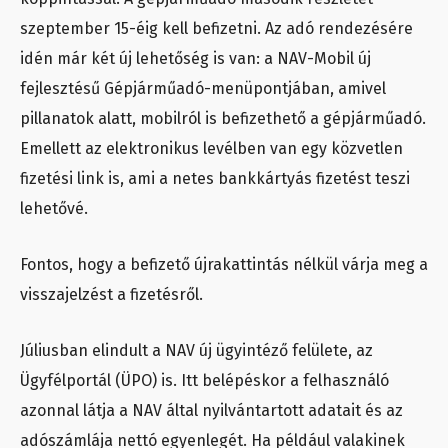
szeptember 15-éig kell befizetni. Az adó rendezésére
idén már két új lehetőség is van: a NAV-Mobil új
fejlesztésű Gépjárműadó-menüpontjában, amivel
pillanatok alatt, mobilról is befizethető a gépjárműadó.
Emellett az elektronikus levélben van egy közvetlen
fizetési link is, ami a netes bankkártyás fizetést teszi
lehetővé.
Fontos, hogy a befizető újrakattintás nélkül várja meg a
visszajelzést a fizetésről.
Júliusban elindult a NAV új ügyintéző felülete, az
Ügyfélportál (ÜPO) is. Itt belépéskor a felhasználó
azonnal látja a NAV által nyilvántartott adatait és az
adószámlája nettó egyenlegét. Ha például valakinek