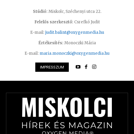
Stúdió:
Miskolc, Széchenyi utca 22.
Felelős szerkesztő:
Csrefkó Judit
E-mail:
judit.balint@oxygenmedia.hu
Értékesítés:
Monoczki Mária
E-mail:
maria.monoczki@oxygenmedia.hu
IMPRESSZUM