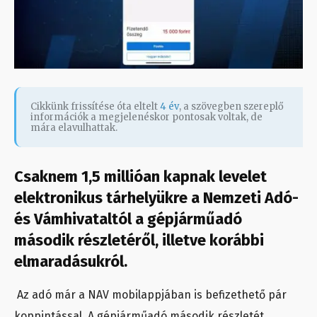
Cikkünk frissítése óta eltelt
4 év
, a szövegben szereplő
információk a megjelenéskor pontosak voltak, de
mára elavulhattak.
Csaknem 1,5 millióan kapnak levelet
elektronikus tárhelyükre a Nemzeti Adó-
és Vámhivataltól a gépjárműadó
második részletéről, illetve korábbi
elmaradásukról.
Az adó már a NAV mobilappjában is befizethető pár
koppintással. A gépjárműadó második részletét