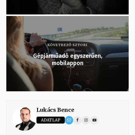
KÖVETKEZŐ SZTORI
Gépjárműadó egyszerűen,
mobilappon
Lukács Bence
ADATLAP