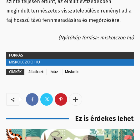
szinte teljesen eltűnt, az elmúlt évtizedekben
megindult természetes visszatelepülése reményt ad a
faj hosszú távú fennmaradására és megőrzésére.
(Nyitókép forrása: miskolczoo.hu)
FORRÁS
MISKOLCZOO.HU
CÍMKÉK
állatkert
hiúz
Miskolc
Ez is érdekes lehet