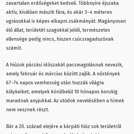
zavartalan erdőségeket kedveli. Többnyire éjszaka
aktív, kiválóan mászik fára, és akár 3–4 méteres
ugrásokkal is képes elkapni zsákmányát. Magányosan
élő állat, területét szagokkal jelöli, természetes
ellensége pedig nincs, hiszen csúcsragadozónak
számít.
A hiúzok párzási időszakát pacsmagolásnak nevezik,
amely február és március között zajlik. A nőstények
67–74 napos vemhesség után hozzák világra
kölykeiket, amelyek körülbelül 10 hónapos korukig
maradnak anyjukkal. Az utódok nevelésében a hímek
nem vesznek részt.
Bár a 20. század elejére a kárpáti hiúz sok területről