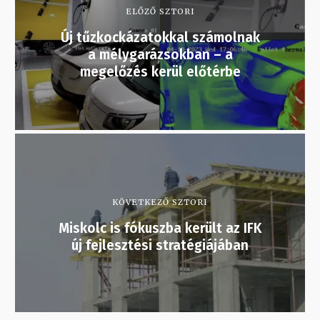
ELŐZŐ SZTORI
Új tűzkockázatokkal számolnak
a mélygarázsokban – a
megelőzés kerül előtérbe
KÖVETKEZŐ SZTORI
Miskolc is fókuszba került az IFK
új fejlesztési stratégiájában