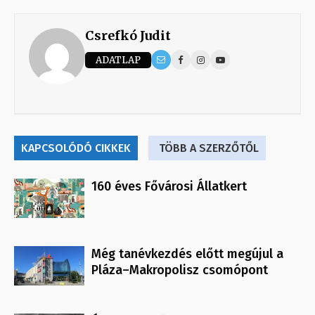
Csrefkó Judit
ADATLAP
KAPCSOLÓDÓ CIKKEK
TÖBB A SZERZŐTŐL
160 éves Fővárosi Állatkert
Még tanévkezdés előtt megújul a
Pláza–Makropolisz csomópont