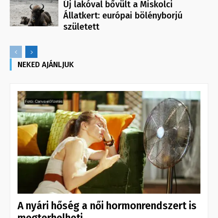
Új lakóval bővült a Miskolci
Állatkert: európai bölényborjú
született
NEKED AJÁNLJUK
A nyári hőség a női hormonrendszert is