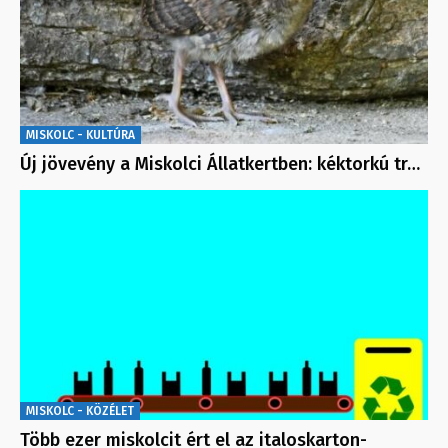
MISKOLC - KULTÚRA
Új jövevény a Miskolci Állatkertben: kéktorkú tr…
MISKOLC - KÖZÉLET
Több ezer miskolcit ért el az italoskarton-