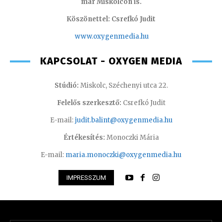
már Miskolcon is.
Köszönettel: Csrefkó Judit
www.oxyge
nmedia.hu
KAPCSOLAT - OXYGEN MEDIA
Stúdió:
Miskolc, Széchenyi utca 22.
Felelős szerkesztő:
Csrefkó Judit
E-mail:
judit.balint@oxygenmedia.hu
Értékesítés:
Monoczki Mária
E-mail:
maria.monoczki@oxygenmedia.hu
IMPRESSZUM