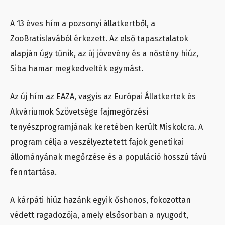
A 13 éves hím a pozsonyi állatkertből, a
ZooBratislavából érkezett. Az első tapasztalatok
alapján úgy tűnik, az új jövevény és a nőstény hiúz,
Siba hamar megkedvelték egymást.
Az új hím az EAZA, vagyis az Európai Állatkertek és
Akváriumok Szövetsége fajmegőrzési
tenyészprogramjának keretében került Miskolcra. A
program célja a veszélyeztetett fajok genetikai
állományának megőrzése és a populáció hosszú távú
fenntartása.
A kárpáti hiúz hazánk egyik őshonos, fokozottan
védett ragadozója, amely elsősorban a nyugodt,