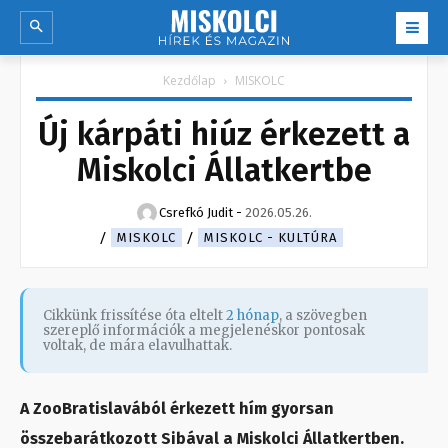
Kezdőlap
MISKOLC
Új kárpáti hiúz érkezett a
Miskolci Állatkertbe
Csrefkó Judit
-
2026.05.26.
MISKOLC
MISKOLC - KULTÚRA
Cikkünk frissítése óta eltelt
2 hónap
, a szövegben
szereplő információk a megjelenéskor pontosak
voltak, de mára elavulhattak.
A ZooBratislavából érkezett hím gyorsan
összebarátkozott Sibával a Miskolci Állatkertben.