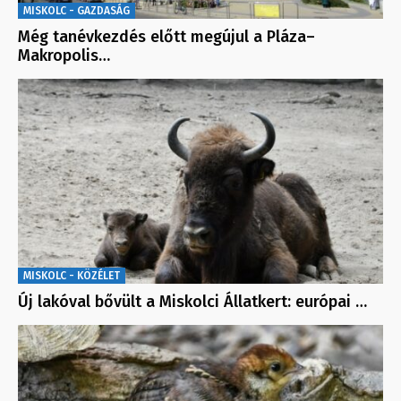
MISKOLC - GAZDASÁG
Még tanévkezdés előtt megújul a Pláza–
Makropolis…
MISKOLC - KÖZÉLET
Új lakóval bővült a Miskolci Állatkert: európai …