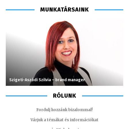
MUNKATÁRSAINK
Szigeti-Aszódi Szilvia – brand manager
T
RÓLUNK
Fordulj hozzánk bizalommal!
Várjuk a témákat és információkat