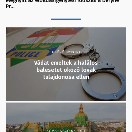
Megnyílt az előadásigénylési időszak a Déryné
Pr…
ELŐZŐ SZTORI
Vádat emeltek a halálos
balesetet okozó lovak
tulajdonosa ellen
KÖVETKEZŐ SZTORI