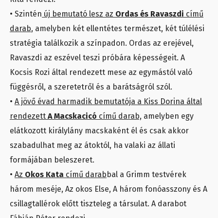
• Szintén
új bemutató lesz az
Ordas és Ravaszdi
című
darab
, amelyben két ellentétes természet, két túlélési
stratégia találkozik a színpadon. Ordas az erejével,
Ravaszdi az eszével teszi próbára képességeit. A
Kocsis Rozi által rendezett mese az egymástól való
függésről, a szeretetről és a barátságról szól.
•
A jövő évad harmadik bemutatója a Kiss Dorina által
rendezett
A Macskacicó
című darab,
amelyben egy
elátkozott királylány macskaként él és csak akkor
szabadulhat meg az átoktól, ha valaki az állati
formájában beleszeret.
•
Az
Okos Kata
című darab
bal a Grimm testvérek
három meséje, Az okos Else, A három fonóasszony és A
csillagtallérok előtt tiszteleg a társulat. A darabot