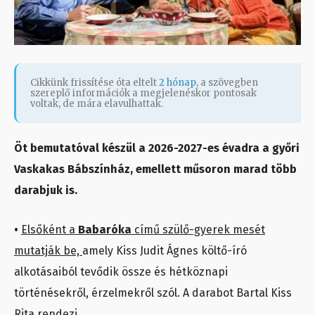
Cikkünk frissítése óta eltelt
2 hónap
, a szövegben
szereplő információk a megjelenéskor pontosak
voltak, de mára elavulhattak.
Öt bemutatóval készül a 2026-2027-es évadra a győri
Vaskakas Bábszínház, emellett műsoron marad több
darabjuk is.
•
Elsőként a
Babaróka
című szülő-gyerek mesét
mutatják be,
amely Kiss Judit Ágnes költő-író
alkotásaiból tevődik össze és hétköznapi
történésekről, érzelmekről szól. A darabot Bartal Kiss
Rita rendezi.