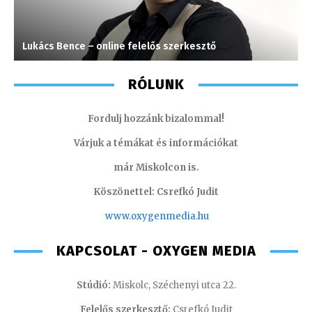
Lukács Bence – online felelős szerkesztő
V
RÓLUNK
Fordulj hozzánk bizalommal!
Várjuk a témákat és információkat
már Miskolcon is.
Köszönettel: Csrefkó Judit
www.oxyge
nmedia.hu
KAPCSOLAT - OXYGEN MEDIA
Stúdió:
Miskolc, Széchenyi utca 22.
Felelős szerkesztő:
Csrefkó Judit