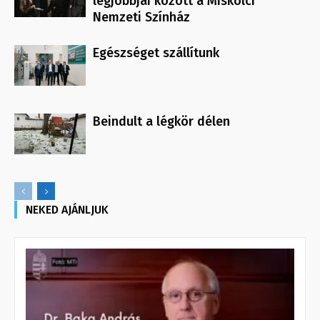
legjobbjai között a Miskolci
Nemzeti Színház
Egészséget szállítunk
Beindult a légkör délen
NEKED AJÁNLJUK