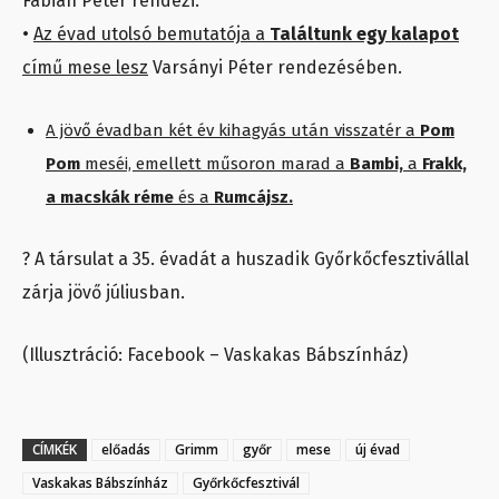
Fábián Péter rendezi.
•
Az évad utolsó bemutatója a
Találtunk egy kalapot
című mese lesz
Varsányi Péter rendezésében.
A jövő évadban két év kihagyás után visszatér a
Pom
Pom
meséi, emellett műsoron marad a
Bambi,
a
Frakk,
a macskák réme
és a
Rumcájsz.
? A társulat a 35. évadát a huszadik Győrkőcfesztivállal
zárja jövő júliusban.
(Illusztráció: Facebook – Vaskakas Bábszínház)
CÍMKÉK
előadás
Grimm
győr
mese
új évad
Vaskakas Bábszínház
Győrkőcfesztivál