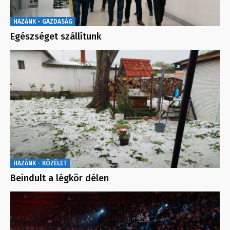
HAZÁNK - GAZDASÁG
Egészséget szállítunk
HAZÁNK - KÖZÉLET
Beindult a légkör délen