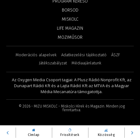
PROGRAM KERESŐ
BORSOD
MISKOLC
LIFE MAGAZIN
MOZIMŰSOR
Moderációs alapelvek
Adatkezelési tájékoztató
ÁSZF
Játékszabályzat
Médiaajánlatunk
Az Oxygen Media Csoport tagjai: A Plusz Rádió Nonprofit Kft, az
Dunapart Rádió Kft és a Lajta Rádió Kft az MTVA és a Magyar
Média Mecanatúra támogatottja.
©
2026
- MIZU MISKOLC - Miskolci Hírek és Magazin. Minden jog
fenntartva.
Címlap
Frissítések
Közösség