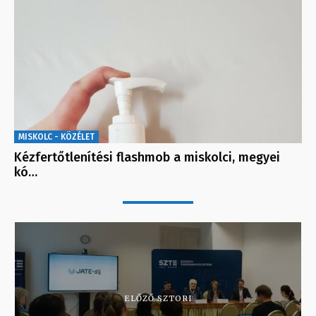
MISKOLC - KÖZÉLET
Kézfertőtlenítési flashmob a miskolci, megyei
kó…
ELŐZŐ SZTORI