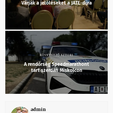
Várják a jelöléseket a JATE-díjra
KÖVETKEZŐ SZTORI
A rendőrség Speedmarathont
tart szerdán Miskolcon
admin