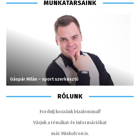
MUNKATÁRSAINK
Gáspár Milán – sport szerkesztő
M
RÓLUNK
Fordulj hozzánk bizalommal!
Várjuk a témákat és információkat
már Miskolcon is.