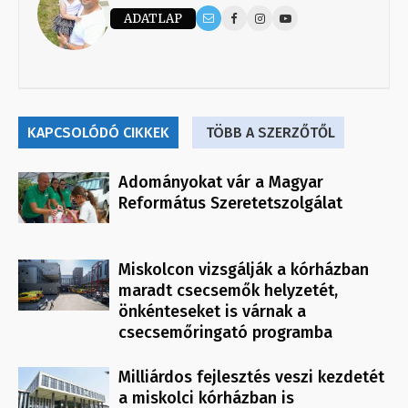
ADATLAP
KAPCSOLÓDÓ CIKKEK
TÖBB A SZERZŐTŐL
Adományokat vár a Magyar
Református Szeretetszolgálat
Miskolcon vizsgálják a kórházban
maradt csecsemők helyzetét,
önkénteseket is várnak a
csecsemőringató programba
Milliárdos fejlesztés veszi kezdetét
a miskolci kórházban is