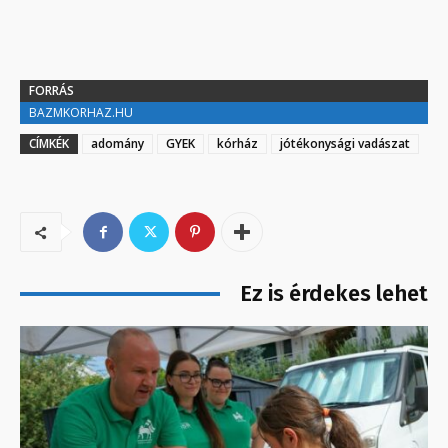
FORRÁS
BAZMKORHAZ.HU
CÍMKÉK
adomány
GYEK
kórház
jótékonysági vadászat
Ez is érdekes lehet