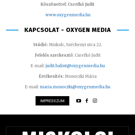
Köszönettel: Csrefkó Judit
www.oxyge
nmedia.hu
KAPCSOLAT - OXYGEN MEDIA
Stúdió:
Miskolc, Széchenyi utca 22.
Felelős szerkesztő:
Csrefkó Judit
E-mail:
judit.balint@oxygenmedia.hu
Értékesítés:
Monoczki Mária
E-mail:
maria.monoczki@oxygenmedia.hu
IMPRESSZUM