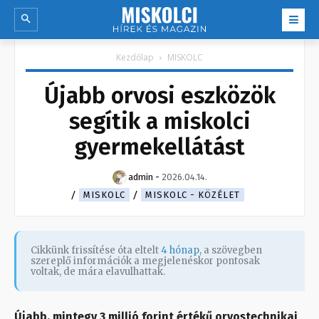
Kezdőlap
MISKOLC
Újabb orvosi eszközök
segítik a miskolci
gyermekellátást
admin
-
2026.04.14.
MISKOLC
MISKOLC - KÖZÉLET
Cikkünk frissítése óta eltelt
4 hónap
, a szövegben
szereplő információk a megjelenéskor pontosak
voltak, de mára elavulhattak.
Újabb, mintegy 3 millió forint értékű orvostechnikai