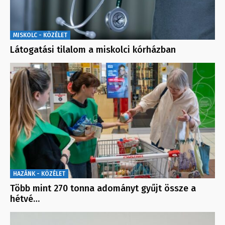
MISKOLC - KÖZÉLET
Látogatási tilalom a miskolci kórházban
HAZÁNK - KÖZÉLET
Több mint 270 tonna adományt gyűjt össze a
hétvé…