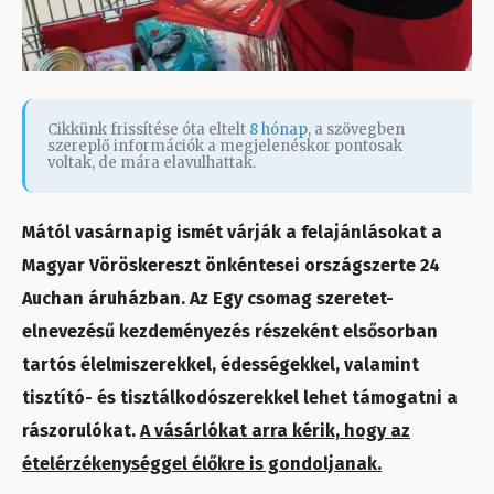
Cikkünk frissítése óta eltelt
8 hónap
, a szövegben
szereplő információk a megjelenéskor pontosak
voltak, de mára elavulhattak.
Mától vasárnapig ismét várják a felajánlásokat a
Magyar Vöröskereszt önkéntesei országszerte 24
Auchan áruházban. Az Egy csomag szeretet-
elnevezésű kezdeményezés részeként elsősorban
tartós élelmiszerekkel, édességekkel, valamint
tisztító- és tisztálkodószerekkel lehet támogatni a
rászorulókat.
A vásárlókat arra kérik, hogy az
ételérzékenységgel élőkre is gondoljanak.