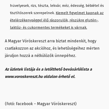
hüvelyesek, rizs, tészta, lekvár, méz, édesség, bébiétel és
tisztítószerek szerepelnek.
Kiemelt figyelmet kapnak az
ételérzékenységgel élő rászorulók, részükre glutén-,
laktóz- és cukormentes termékeket is várnak.
A Magyar Vöröskereszt arra biztat mindenkit, hogy
csatlakozzon az akcióhoz, és lehetőségeihez mérten
járuljon hozzá a nélkülözők ünnepéhez.
Az üzletek listája és a letölthető bevásárlólista a
www.voroskereszt.hu oldalon érhető el.
(Fotó: Facebook – Magyar Vöröskereszt)