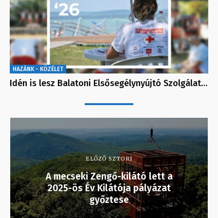
HAZÁNK - KÖZÉLET
Idén is lesz Balatoni Elsősegélynyújtó Szolgálat…
ELŐZŐ SZTORI
A mecseki Zengő-kilátó lett a
2025-ös Év Kilátója pályázat
győztese