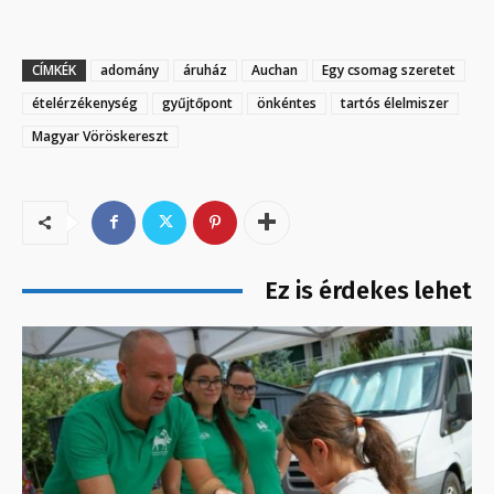
CÍMKÉK
adomány
áruház
Auchan
Egy csomag szeretet
ételérzékenység
gyűjtőpont
önkéntes
tartós élelmiszer
Magyar Vöröskereszt
Ez is érdekes lehet