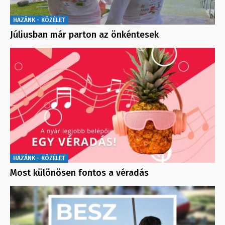
HAZÁNK - KÖZÉLET
Júliusban már parton az önkéntesek
HAZÁNK - KÖZÉLET
Most különösen fontos a véradás