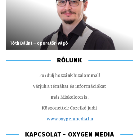
Tóth Bálint – operatőr-vágó
H
RÓLUNK
Fordulj hozzánk bizalommal!
Várjuk a témákat és információkat
már Miskolcon is.
Köszönettel: Csrefkó Judit
www.oxyge
nmedia.hu
KAPCSOLAT - OXYGEN MEDIA