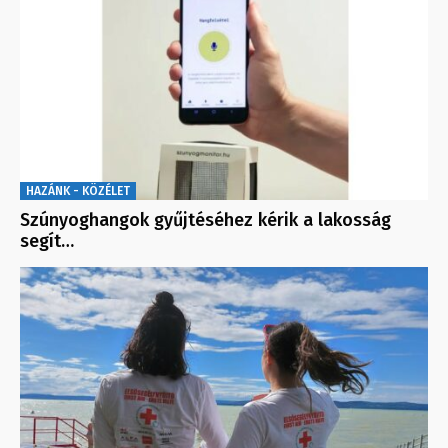
HAZÁNK - KÖZÉLET
Szúnyoghangok gyűjtéséhez kérik a lakosság
segít…