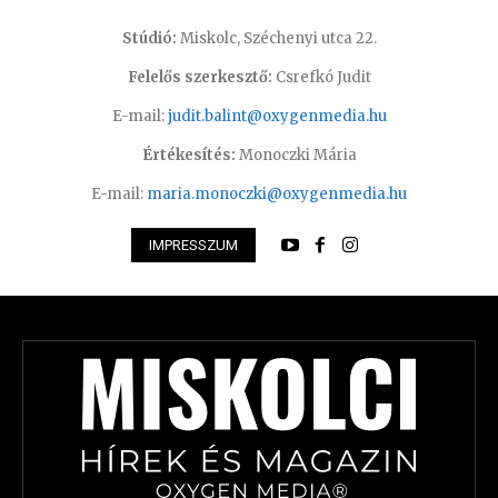
Stúdió:
Miskolc, Széchenyi utca 22.
Felelős szerkesztő:
Csrefkó Judit
E-mail:
judit.balint@oxygenmedia.hu
Értékesítés:
Monoczki Mária
E-mail:
maria.monoczki@oxygenmedia.hu
IMPRESSZUM