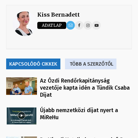
Kiss Bernadett
ADATLAP
KAPCSOLÓDÓ CIKKEK
TÖBB A SZERZŐTŐL
Az Ózdi Rendőrkapitányság
vezetője kapta idén a Tündik Csaba
Díjat
Újabb nemzetközi díjat nyert a
MiReHu