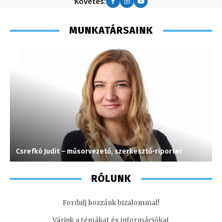
Követés:
MUNKATÁRSAINK
Csrefkó Judit – műsorvezető, szerkesztő-riporter
P
RÓLUNK
Fordulj hozzánk bizalommal!
Várjuk a témákat és információkat