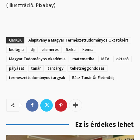
(Illusztráció: Pixabay)
CÍMKÉK
Alapítvány a Magyar Természettudományos Oktatásért
biológia
díj
elismerés
fizika
kémia
Magyar Tudományos Akadémia
matematika
MTA
oktató
pályázat
tanár
tantárgy
tehetséggondozás
természettudományos tárgyak
Rátz Tanár Úr Életműdíj
Ez is érdekes lehet