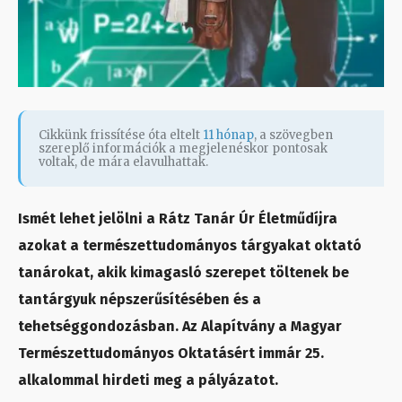
Cikkünk frissítése óta eltelt
11 hónap
, a szövegben
szereplő információk a megjelenéskor pontosak
voltak, de mára elavulhattak.
Ismét lehet jelölni a Rátz Tanár Úr Életműdíjra
azokat a természettudományos tárgyakat oktató
tanárokat, akik kimagasló szerepet töltenek be
tantárgyuk népszerűsítésében és a
tehetséggondozásban. Az Alapítvány a Magyar
Természettudományos Oktatásért immár 25.
alkalommal hirdeti meg a pályázatot.