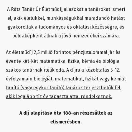
A Rátz Tanár Úr Életműdíjjal azokat a tanárokat ismeri
el, akik életükkel, munkásságukkal maradandó hatást
gyakoroltak a tudományos és oktatási közösségre, és
példaképként állnak a jövő nemzedékei számára.
Az életműdíj 2,5 millió forintos pénzjutalommal jár és
évente két-két matematika, fizika, kémia és biológia
szakos tanárnak ítélik oda.
A díjra a közoktatás 5-12.
évfolyamain biológiát, matematikát, fizikát vagy kémiát
tanító (vagy egykor tanító) tanárok terjeszthetők fel,
akik legalább tíz év tapasztalattal rendelkeznek.
A díj alapítása óta 188-an részesültek az
elismerésben.