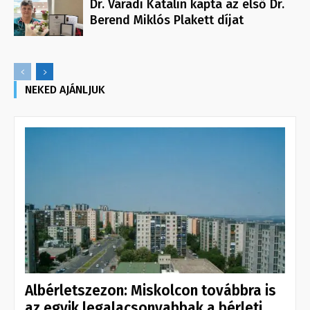
Dr. Váradi Katalin kapta az első Dr.
Berend Miklós Plakett díjat
NEKED AJÁNLJUK
Albérletszezon: Miskolcon továbbra is
az egyik legalacsonyabbak a bérleti