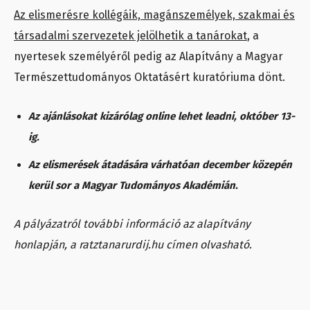
Az elismerésre kollégáik, magánszemélyek, szakmai és
társadalmi szervezetek jelölhetik a tanárokat
, a
nyertesek személyéről pedig az Alapítvány a Magyar
Természettudományos Oktatásért kuratóriuma dönt.
Az ajánlásokat kizárólag online lehet leadni, október 13-
ig.
Az elismerések átadására várhatóan december közepén
kerül sor a Magyar Tudományos Akadémián.
A pályázatról további információ az alapítvány
honlapján, a ratztanarurdij.hu címen olvasható.