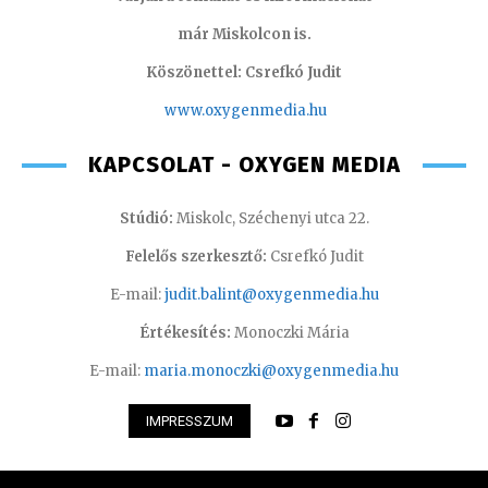
már Miskolcon is.
Köszönettel: Csrefkó Judit
www.oxyge
nmedia.hu
KAPCSOLAT - OXYGEN MEDIA
Stúdió:
Miskolc, Széchenyi utca 22.
Felelős szerkesztő:
Csrefkó Judit
E-mail:
judit.balint@oxygenmedia.hu
Értékesítés:
Monoczki Mária
E-mail:
maria.monoczki@oxygenmedia.hu
IMPRESSZUM