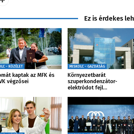
Ez is érdekes le
OLC - KÖZÉLET
MISKOLC - GAZDASÁG
omát kaptak az MFK és
Környezetbarát
VK végzősei
szuperkondenzátor-
elektródot fejl…