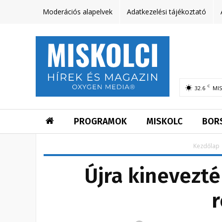
Moderációs alapelvek
Adatkezelési tájékoztató
C
32.6
MI
PROGRAMOK
MISKOLC
BOR
Kezdőlap
Újra kinevezté
r