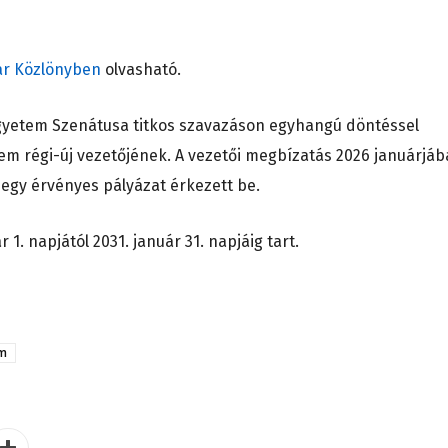
r Közlönyben
olvasható.
Egyetem Szenátusa titkos szavazáson egyhangú döntéssel
etem régi-új vezetőjének. A vezetői megbízatás 2026 januárjá
az egy érvényes pályázat érkezett be.
 1. napjától 2031. január 31. napjáig tart.
em