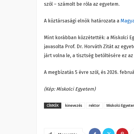
szól – számolt be róla az egyetem.
A köztársasági elnök határozata a
Magya
Mint korábban közzétették: a Miskolci 
javasolta Prof. Dr. Horváth Zitát az egy
járt volna le, a tisztség betöltésére ez 
A megbízatás 5 évre szól, és 2026. február
(Kép: Miskolci Egyetem)
CÍMKÉK
kinevezés
rektor
Miskolci Egyet