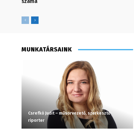
száma
MUNKATÁRSAINK
Csrefkó Judit – műsorvezető, szerkesztő-
riporter