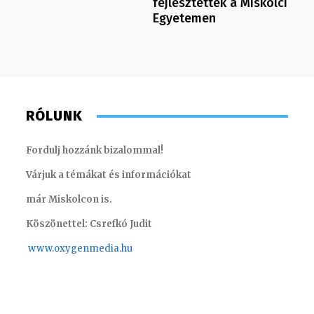
fejlesztettek a Miskolci
Egyetemen
RÓLUNK
Fordulj hozzánk bizalommal!
Várjuk a témákat és információkat
már Miskolcon is.
Köszönettel: Csrefkó Judit
www.oxyge
nmedia.hu
Kis Gábor – műsorvezető, riporter
Horváth