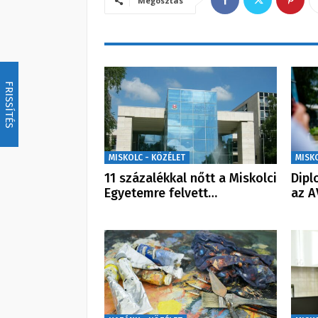
Megosztás
FRISSÍTÉS
MISKOLC - KÖZÉLET
MISK
11 százalékkal nőtt a Miskolci
Dipl
Egyetemre felvett…
az A