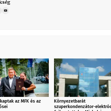
kség
kaptak az MFK és az
Környezetbarát
ősei
szuperkondenzátor-elektró