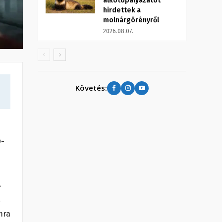
alkotópályázatot
hirdettek a
molnárgörényről
2026.08.07.
Követés:
9-
A
a
mra