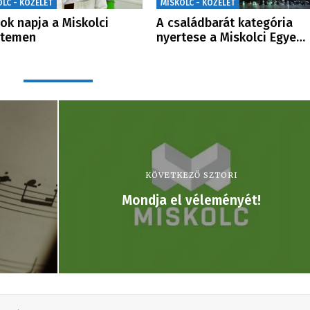
OLC - KÖZÉLET
MISKOLC - KÖZÉLET
ok napja a Miskolci
A családbarát kategória
etemen
nyertese a Miskolci Egye…
KÖVETKEZŐ SZTORI
Mondja el véleményét!