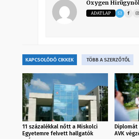
Oxygen Hirügynö
ADATLAP
KAPCSOLÓDÓ CIKKEK
TÖBB A SZERZŐTŐL
11 százalékkal nőtt a Miskolci
Diplomát 
Egyetemre felvett hallgatók
AVK végz