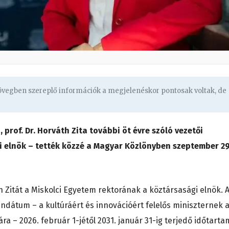
zövegben szereplő információk a megjelenéskor pontosak voltak, de
 prof. Dr. Horváth Zita további öt évre szóló vezetői
 elnök – tették közzé a Magyar Közlönyben szeptember 2
th Zitát a Miskolci Egyetem rektorának a köztársasági elnök. 
ndátum – a kultúráért és innovációért felelős miniszternek 
ra – 2026. február 1-jétől 2031. január 31-ig terjedő időtarta