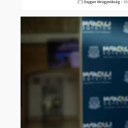
Oxygen Hirügynökség
-
20