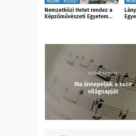
HAZÁNK - KÖZÉLET
MISK
Nemzetközi Hetet rendez a
Lány
Képzőművészeti Egyetem…
Egy
ELŐZŐ SZTORI
Ma ünnepeljük a zene
világnapját