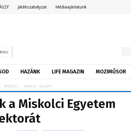
ÁSZF
Játékszabályzat
Médiaajánlatunk
SKOLC
SOD
HAZÁNK
LIFE MAGAZIN
MOZIMŰSOR
MISKOLC
Miskolc - Közélet
k a Miskolci Egyetem
ektorát