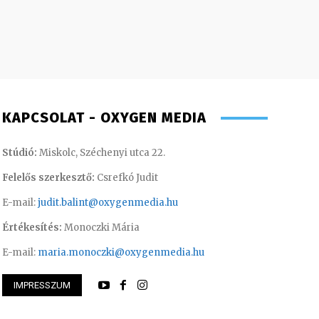
KAPCSOLAT - OXYGEN MEDIA
Stúdió:
Miskolc, Széchenyi utca 22.
Felelős szerkesztő:
Csrefkó Judit
E-mail:
judit.balint@oxygenmedia.hu
Értékesítés:
Monoczki Mária
E-mail:
maria.monoczki@oxygenmedia.hu
IMPRESSZUM
 Ferenc – technikus
Scharek Zsuzsa – m