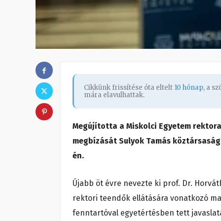
Cikkünk frissítése óta eltelt
10 hónap
, a s
mára elavulhattak.
Megújította a Miskolci Egyetem rektora,
megbízását Sulyok Tamás köztársasági
én.
Újabb öt évre nevezte ki prof. Dr. Horvá
rektori teendők ellátására vonatkozó ma
fenntartóval egyetértésben tett javaslatá