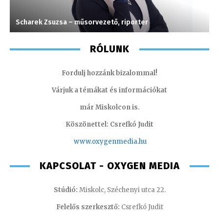
Scharek Zsuzsa – műsorvezető, riporter
F
RÓLUNK
Fordulj hozzánk bizalommal!
Várjuk a témákat és információkat
már Miskolcon is.
Köszönettel: Csrefkó Judit
www.oxyge
nmedia.hu
KAPCSOLAT - OXYGEN MEDIA
Stúdió:
Miskolc, Széchenyi utca 22.
Felelős szerkesztő:
Csrefkó Judit