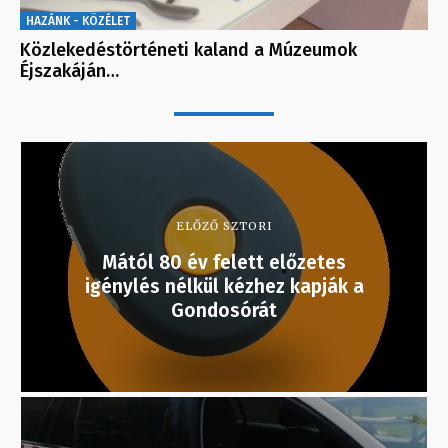
HAZÁNK - KÖZÉLET
Közlekedéstörténeti kaland a Múzeumok
Éjszakáján…
ELŐZŐ SZTORI
Mától 80 év felett előzetes
igénylés nélkül kézhez kapják a
Gondosórát