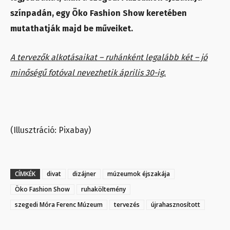
színpadán, egy Öko Fashion Show keretében
mutathatják majd be műveiket.
A tervezők alkotásaikat – ruhánként legalább két – jó
minőségű fotóval nevezhetik április 30-ig.
(Illusztráció: Pixabay)
CÍMKÉK
divat
dizájner
múzeumok éjszakája
Öko Fashion Show
ruhaköltemény
szegedi Móra Ferenc Múzeum
tervezés
újrahasznosított