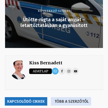
KÖVETKEZŐ SZTORI
Ütötte-rúgta a saját anyját –
letartóztatásban a gyanúsított
Kiss Bernadett
ADATLAP
KAPCSOLÓDÓ CIKKEK
TÖBB A SZERZŐTŐL