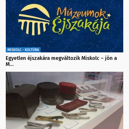
MISKOLC - KULTÚRA
Egyetlen éjszakára megváltozik Miskolc – jön a
M…