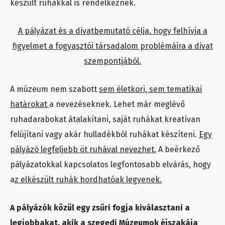
készült ruhákkal is rendelkeznek.
A pályázat és a divatbemutató célja, hogy felhívja a
figyelmet a fogyasztói társadalom problémáira a divat
szempontjából.
A múzeum nem szabott
sem életkori, sem tematikai
határokat
a nevezéseknek. Lehet már meglévő
ruhadarabokat átalakítani, saját ruhákat kreatívan
felújítani vagy akár hulladékból ruhákat készíteni.
Egy
pályázó legfeljebb öt ruhával nevezhet.
A beérkező
pályázatokkal kapcsolatos legfontosabb elvárás, hogy
a
z elkészült ruhák hordhatóak legyenek.
A pályázók közül egy zsűri fogja kiválasztani a
legjobbakat, akik a szegedi Múzeumok éjszakája