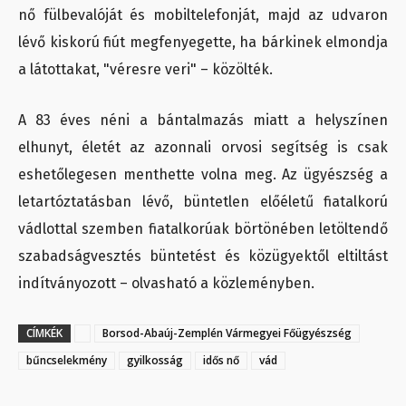
nő fülbevalóját és mobiltelefonját, majd az udvaron
lévő kiskorú fiút megfenyegette, ha bárkinek elmondja
a látottakat, "véresre veri" – közölték.
A 83 éves néni a bántalmazás miatt a helyszínen
elhunyt, életét az azonnali orvosi segítség is csak
eshetőlegesen menthette volna meg. Az ügyészség a
letartóztatásban lévő, büntetlen előéletű fiatalkorú
vádlottal szemben fiatalkorúak börtönében letöltendő
szabadságvesztés büntetést és közügyektől eltiltást
indítványozott – olvasható a közleményben.
CÍMKÉK
Borsod-Abaúj-Zemplén Vármegyei Főügyészség
bűncselekmény
gyilkosság
idős nő
vád