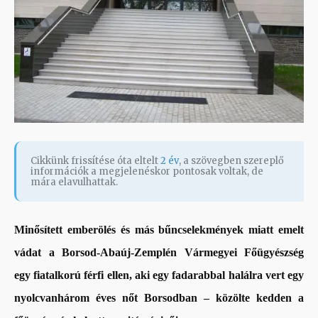
Cikkünk frissítése óta eltelt
2 év
, a szövegben szereplő
információk a megjelenéskor pontosak voltak, de
mára elavulhattak.
Minősített emberölés és más bűncselekmények miatt emelt
vádat a Borsod-Abaúj-Zemplén Vármegyei Főügyészség
egy fiatalkorú férfi ellen, aki egy fadarabbal halálra vert egy
nyolcvanhárom éves nőt Borsodban – közölte kedden a