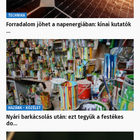
TECHNIKA
Forradalom jöhet a napenergiában: kínai kutatók
…
HAZÁNK - KÖZÉLET
Nyári barkácsolás után: ezt tegyük a festékes
do…