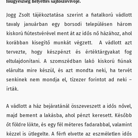
főügyészség helyettes sajtószóvivője.
Jogg Zsolt tájékoztatása szerint a fiatalkorú vádlott
tavaly januárban egy borsodi településen három
kiskorú fiútestvérével ment át az idős nő házához, ahol
korábban kisegítő munkát végzett. A vádlott azt
tervezte, hogy készpénzt és értéktárgyakat fog
eltulajdonítani. A szomszédban lakó kiskorú fiúnak
elárulta mire készül, és azt mondta neki, ha tervét
senkinek nem mondja el, tízezer forintot ad neki –
írták.
A vádlott a ház bejáratánál összeveszett a idős nővel,
majd bement a lakásba, ahol pénzt keresett. Később
őt földre lökte, és egy fél méteres fadarabbal, valamint
kézzel is ütlegelte. A férfi elvette az eszméletlen idős