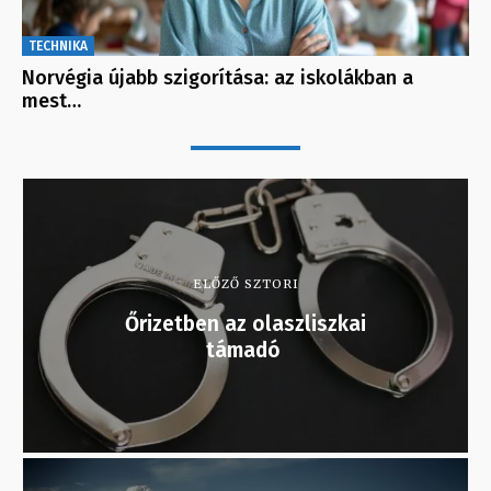
TECHNIKA
Norvégia újabb szigorítása: az iskolákban a
mest…
ELŐZŐ SZTORI
Őrizetben az olaszliszkai
támadó