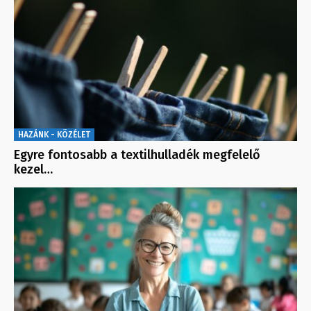
HAZÁNK - KÖZÉLET
Egyre fontosabb a textilhulladék megfelelő
kezel…