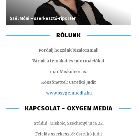
Szél Móni – szerkesztő-riporter
K
RÓLUNK
Fordulj hozzánk bizalommal!
Várjuk a témákat és információkat
már Miskolcon is.
Köszönettel: Csrefkó Judit
www.oxyge
nmedia.hu
KAPCSOLAT - OXYGEN MEDIA
Stúdió:
Miskolc, Széchenyi utca 22.
Felelős szerkesztő:
Csrefkó Judit